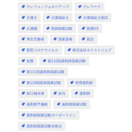
テレフォンフォローアップ
テレワーク
介護士
介護福祉士
介護福祉士国試
介護職
医師国家試験
医療DX
厚生労働省
国家資格
就活
新型コロナウイルス
株式会社ネクストジョブ
短冊
第110回薬剤師国家試験
第111回薬剤師国家試験
第118回医師国家試験
管理薬剤師
経口補水液
給与
薬剤師
薬剤師予備校
薬剤師国家試験
薬剤師国家試験ボーダーライン
薬剤師国家試験合格点