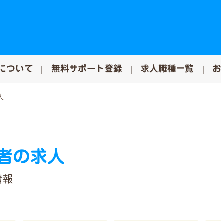
について
無料サポート登録
求人職種一覧
人
者の求人
情報