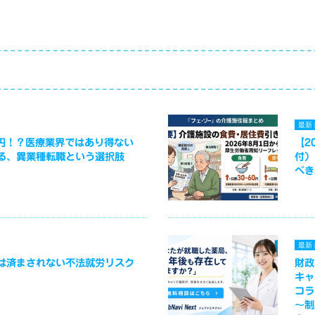
最新
万円！？医療業界ではあり得ない
【2
る、異業種転職という選択肢
付）
べき
最新
は済まされない不法就労リスク
財政
キャ
コラ
～制