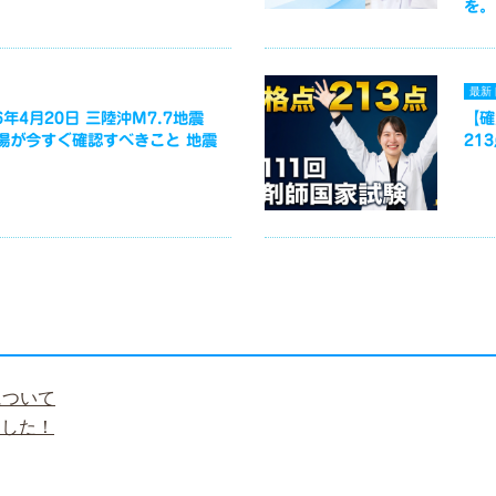
を。
最新
年4月20日 三陸沖M7.7地震
【確
場が今すぐ確認すべきこと 地震
21
について
ました！