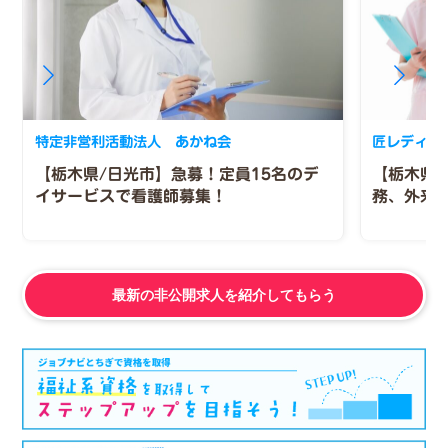
特定非営利活動法人 あかね会
匠レディー
【栃木県/日光市】急募！定員15名のデ
【栃木県
イサービスで看護師募集！
務、外来
最新の非公開求人を紹介してもらう