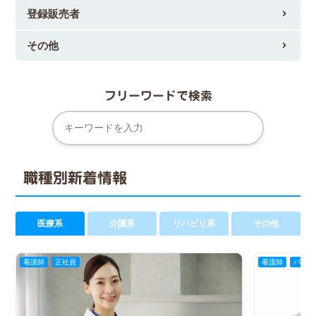
登録販売者
その他
フリーワードで検索
職種別新着情報
医療系
介護系
リハビリ系
その他
看護師
正社員
看護師
パート