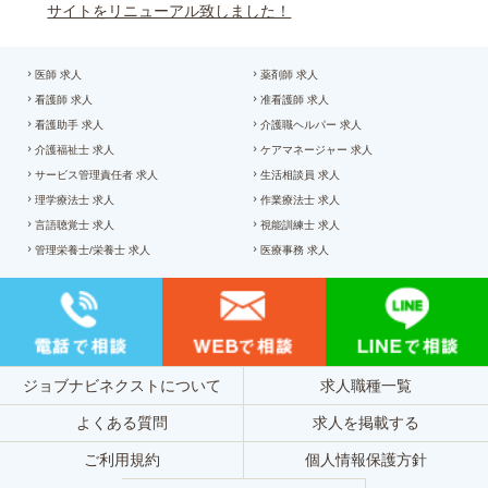
サイトをリニューアル致しました！
医師 求人
薬剤師 求人
看護師 求人
准看護師 求人
看護助手 求人
介護職ヘルパー 求人
介護福祉士 求人
ケアマネージャー 求人
サービス管理責任者 求人
生活相談員 求人
理学療法士 求人
作業療法士 求人
言語聴覚士 求人
視能訓練士 求人
管理栄養士/栄養士 求人
医療事務 求人
ジョブナビネクストについて
求人職種一覧
よくある質問
求人を掲載する
ご利用規約
個人情報保護方針