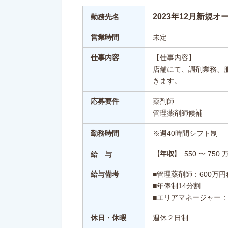
2023年12月新規
勤務先名
営業時間
未定
仕事内容
【仕事内容】
店舗にて、調剤業務、
きます。
応募要件
薬剤師
管理薬剤師候補
勤務時間
※週40時間シフト制
550 〜 750 
【年収】
給 与
給与備考
■管理薬剤師：600万
■年俸制14分割
■エリアマネージャー：
休日・休暇
週休２日制