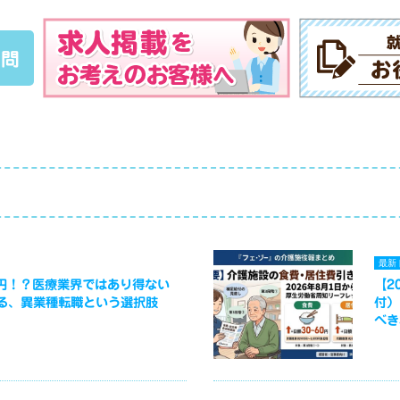
質問
最新
万円！？医療業界ではあり得ない
【2
る、異業種転職という選択肢
付）
べき