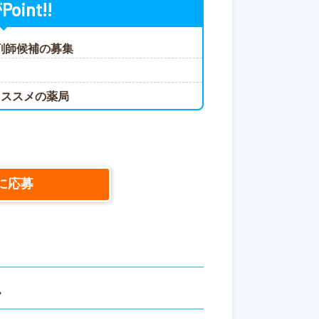
Point!!
が
薬剤師候補の募集
オススメの薬局
に応募
ス