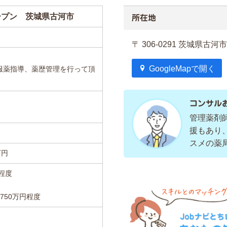
オープン 茨城県古河市
所在地
〒 306-0291 茨城県古河
GoogleMapで開く
服薬指導、薬歴管理を行って頂
コンサル
管理薬剤
援もあり
スメの薬
万円
円程度
750万円程度