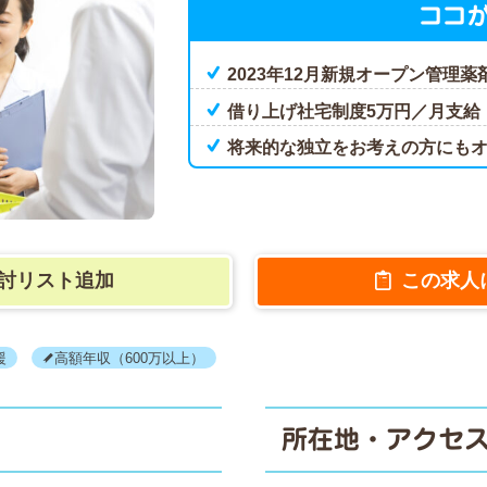
ココ
2023年12月新規オープン管理
借り上げ社宅制度5万円／月支給
将来的な独立をお考えの方にも
討リスト追加
この求人
援
高額年収（600万以上）
所在地・アクセ