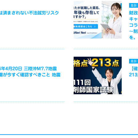
最新
は済まされない不法就労リスク
財政
キャ
コラ
～制
を。
最新
年4月20日 三陸沖M7.7地震
【確
場が今すぐ確認すべきこと 地震
21