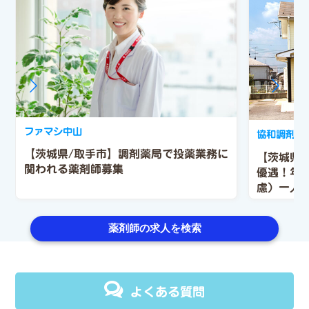
ファマシ中山
協和調剤薬
【茨城県/取手市】調剤薬局で投薬業務に
【茨城県
関われる薬剤師募集
優遇！年収
慮）一人
す。
薬剤師の求人を検索
よくある質問