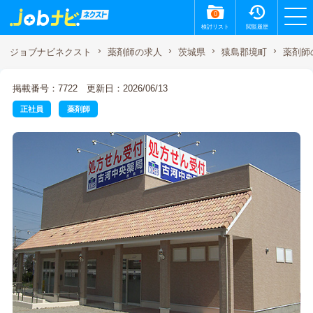
0
検討リスト
閲覧履歴
薬剤師
ジョブナビネクスト
薬剤師の求人
茨城県
猿島郡境町
掲載番号：7722
更新日：2026/06/13
正社員
薬剤師