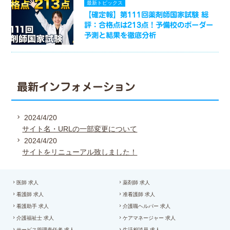
最新トピックス
【確定報】第111回薬剤師国家試験 総
評：合格点は213点！予備校のボーダー
予測と結果を徹底分析
最新インフォメーション
2024/4/20
サイト名・URLの一部変更について
2024/4/20
サイトをリニューアル致しました！
医師 求人
薬剤師 求人
看護師 求人
准看護師 求人
看護助手 求人
介護職ヘルパー 求人
介護福祉士 求人
ケアマネージャー 求人
サービス管理責任者 求人
生活相談員 求人