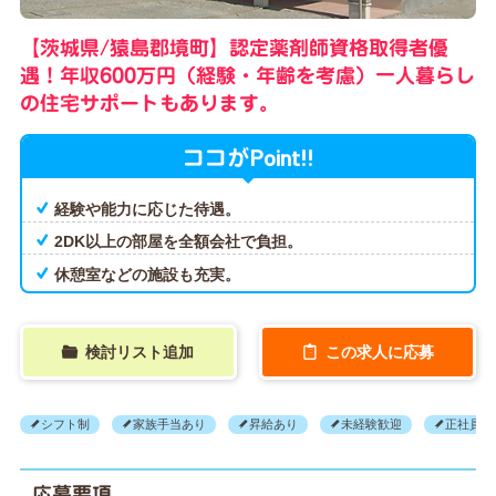
【茨城県/猿島郡境町】認定薬剤師資格取得者優
遇！年収600万円（経験・年齢を考慮）一人暮らし
の住宅サポートもあります。
Point!!
ココが
経験や能力に応じた待遇。
2DK以上の部屋を全額会社で負担。
休憩室などの施設も充実。
検討リスト追加
この求人に応募
シフト制
家族手当あり
昇給あり
未経験歓迎
正社員登
応募要項