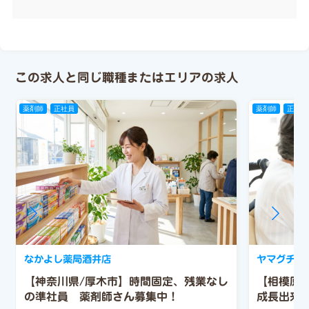
この求人と同じ職種またはエリアの求人
薬剤師
正社員
薬剤師
正社員
なかよし薬局酒井店
ヤマグチ薬
【神奈川県/厚木市】時間固定、残業なし
【相模原
の準社員 薬剤師さん募集中！
成長出来