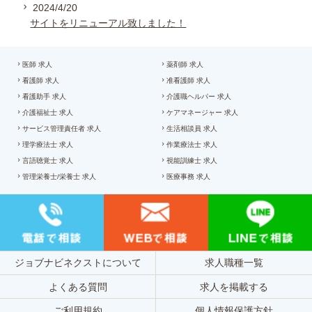
2024/4/20
サイトをリニューアル致しました！
医師 求人
薬剤師 求人
看護師 求人
准看護師 求人
看護助手 求人
介護職ヘルパー 求人
介護福祉士 求人
ケアマネージャー 求人
サービス管理責任者 求人
生活相談員 求人
理学療法士 求人
作業療法士 求人
言語聴覚士 求人
視能訓練士 求人
管理栄養士/栄養士 求人
医療事務 求人
ジョブナビネクストについて
求人職種一覧
よくある質問
求人を掲載する
ご利用規約
個人情報保護方針