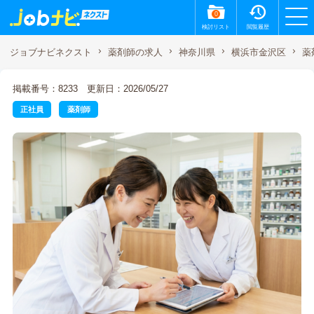
0
検討リスト
閲覧履歴
薬
ジョブナビネクスト
薬剤師の求人
神奈川県
横浜市金沢区
掲載番号：8233
更新日：2026/05/27
正社員
薬剤師