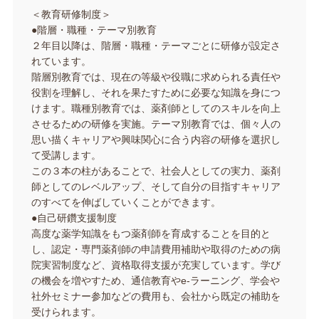
＜教育研修制度＞
●階層・職種・テーマ別教育
２年目以降は、階層・職種・テーマごとに研修が設定さ
れています。
階層別教育では、現在の等級や役職に求められる責任や
役割を理解し、それを果たすために必要な知識を身につ
けます。職種別教育では、薬剤師としてのスキルを向上
させるための研修を実施。テーマ別教育では、個々人の
思い描くキャリアや興味関心に合う内容の研修を選択し
て受講します。
この３本の柱があることで、社会人としての実力、薬剤
師としてのレベルアップ、そして自分の目指すキャリア
のすべてを伸ばしていくことができます。
●自己研鑽支援制度
高度な薬学知識をもつ薬剤師を育成することを目的と
し、認定・専門薬剤師の申請費用補助や取得のための病
院実習制度など、資格取得支援が充実しています。学び
の機会を増やすため、通信教育やe-ラーニング、学会や
社外セミナー参加などの費用も、会社から既定の補助を
受けられます。