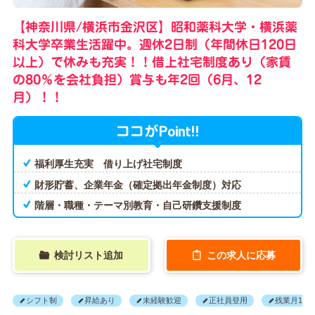
【神奈川県/横浜市金沢区】昭和薬科大学・横浜薬
科大学卒業生活躍中。週休2日制（年間休日120日
以上）で休みも充実！！借上社宅制度あり（家賃
の80％を会社負担）賞与も年2回（6月、12
月）！！
Point!!
ココが
福利厚生充実 借り上げ社宅制度
財形貯蓄、企業年金（確定拠出年金制度）対応
階層・職種・テーマ別教育・自己研鑽支援制度
検討リスト追加
この求人に応募
シフト制
昇給あり
未経験歓迎
正社員登用
残業月10H