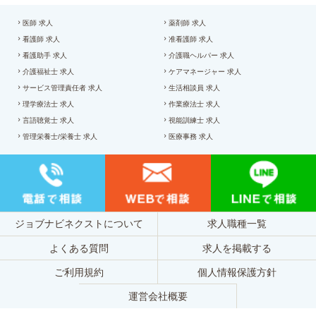
医師 求人
薬剤師 求人
看護師 求人
准看護師 求人
看護助手 求人
介護職ヘルパー 求人
介護福祉士 求人
ケアマネージャー 求人
サービス管理責任者 求人
生活相談員 求人
理学療法士 求人
作業療法士 求人
言語聴覚士 求人
視能訓練士 求人
管理栄養士/栄養士 求人
医療事務 求人
ジョブナビネクストについて
求人職種一覧
よくある質問
求人を掲載する
ご利用規約
個人情報保護方針
運営会社概要