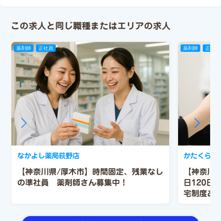
この求人と同じ職種またはエリアの求人
薬剤師
正社員
薬剤師
正社員
なかよし薬局荻野店
かたくら薬
【神奈川県/厚木市】時間固定、残業なし
【神奈川
の準社員 薬剤師さん募集中！
日120日
宅制度あ
与も年2回