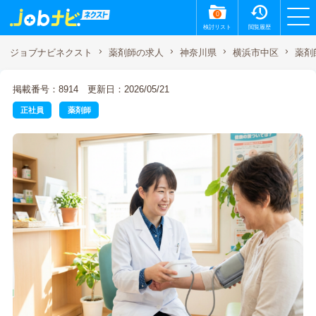
0
検討リスト
閲覧履歴
薬剤
ジョブナビネクスト
薬剤師の求人
神奈川県
横浜市中区
掲載番号：8914
更新日：2026/05/21
正社員
薬剤師