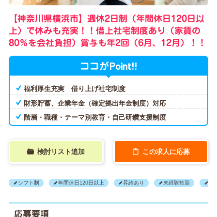
【神奈川県横浜市】週休2日制（年間休日120日以
上）で休みも充実！！借上社宅制度あり（家賃の
80％を会社負担）賞与も年2回（6月、12月）！！
Point!!
ココが
福利厚生充実 借り上げ社宅制度
財形貯蓄、企業年金（確定拠出年金制度）対応
階層・職種・テーマ別教育・自己研鑽支援制度
検討リスト追加
この求人に応募
シフト制
年間休日120日以上
昇給あり
未経験歓迎
正
応募要項