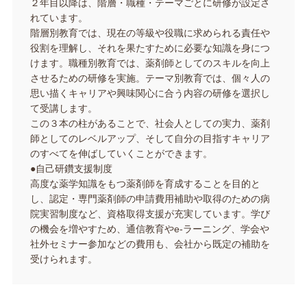
２年目以降は、階層・職種・テーマごとに研修が設定さ
れています。
階層別教育では、現在の等級や役職に求められる責任や
役割を理解し、それを果たすために必要な知識を身につ
けます。職種別教育では、薬剤師としてのスキルを向上
させるための研修を実施。テーマ別教育では、個々人の
思い描くキャリアや興味関心に合う内容の研修を選択し
て受講します。
この３本の柱があることで、社会人としての実力、薬剤
師としてのレベルアップ、そして自分の目指すキャリア
のすべてを伸ばしていくことができます。
●自己研鑽支援制度
高度な薬学知識をもつ薬剤師を育成することを目的と
し、認定・専門薬剤師の申請費用補助や取得のための病
院実習制度など、資格取得支援が充実しています。学び
の機会を増やすため、通信教育やe-ラーニング、学会や
社外セミナー参加などの費用も、会社から既定の補助を
受けられます。