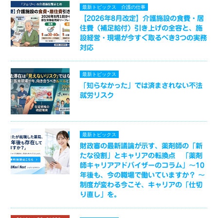
最新トピックス
介護の仕事
【2026年8月改定】介護施設の食費・居
住費（補足給付）引き上げの全容と、施
設経営・現場が今すぐ取るべき3つの実務
対応
最新トピックス
「知らなかった」では済まされない不法
就労リスク
最新トピックス
財政審の最新議論が示す、薬剤師の「新
たな役割」とキャリアの転換点 「薬剤
師キャリアアドバイザーのコラム」～10
年後も、今の職場で働いていますか？ ～
制度が変わる今こそ、キャリアの「仕切
り直し」を。