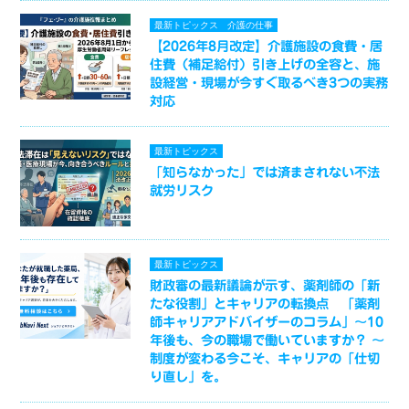
最新トピックス
介護の仕事
【2026年8月改定】介護施設の食費・居
住費（補足給付）引き上げの全容と、施
設経営・現場が今すぐ取るべき3つの実務
対応
最新トピックス
「知らなかった」では済まされない不法
就労リスク
最新トピックス
財政審の最新議論が示す、薬剤師の「新
たな役割」とキャリアの転換点 「薬剤
師キャリアアドバイザーのコラム」～10
年後も、今の職場で働いていますか？ ～
制度が変わる今こそ、キャリアの「仕切
り直し」を。