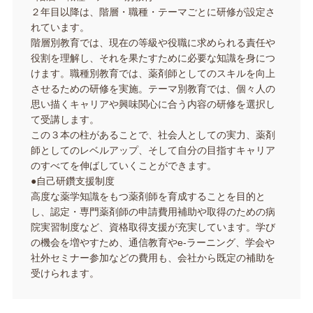
２年目以降は、階層・職種・テーマごとに研修が設定さ
れています。
階層別教育では、現在の等級や役職に求められる責任や
役割を理解し、それを果たすために必要な知識を身につ
けます。職種別教育では、薬剤師としてのスキルを向上
させるための研修を実施。テーマ別教育では、個々人の
思い描くキャリアや興味関心に合う内容の研修を選択し
て受講します。
この３本の柱があることで、社会人としての実力、薬剤
師としてのレベルアップ、そして自分の目指すキャリア
のすべてを伸ばしていくことができます。
●自己研鑽支援制度
高度な薬学知識をもつ薬剤師を育成することを目的と
し、認定・専門薬剤師の申請費用補助や取得のための病
院実習制度など、資格取得支援が充実しています。学び
の機会を増やすため、通信教育やe-ラーニング、学会や
社外セミナー参加などの費用も、会社から既定の補助を
受けられます。