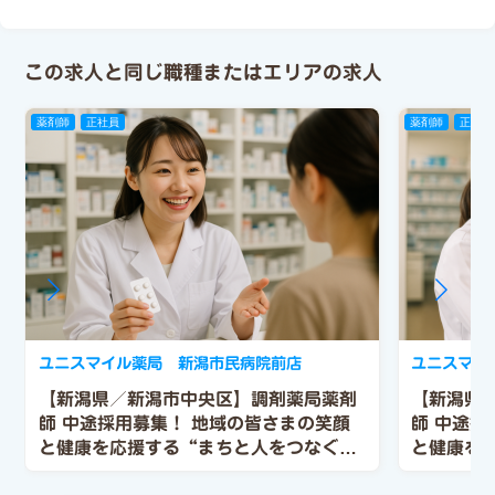
この求人と同じ職種またはエリアの求人
薬剤師
正社員
薬剤師
正社員
ユニスマイル薬局 新潟市民病院前店
ユニスマイ
【新潟県／新潟市中央区】調剤薬局薬剤
【新潟県
師 中途採用募集！
地域の皆さまの笑顔
師 中途採
と健康を応援する“まちと人をつなぐ薬
と健康を
剤師”として活躍しませんか？
剤師”と