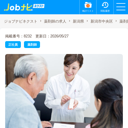
0
検討リスト
閲覧履歴
薬剤
ジョブナビネクスト
薬剤師の求人
新潟県
新潟市中央区
掲載番号：8232
更新日：2026/05/27
正社員
薬剤師