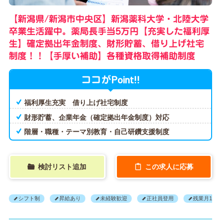
【新潟県/新潟市中央区】新潟薬科大学・北陸大学
卒業生活躍中。薬局長手当5万円【充実した福利厚
生】確定拠出年金制度、財形貯蓄、借り上げ社宅
制度！！【手厚い補助】各種資格取得補助制度
Point!!
ココが
福利厚生充実 借り上げ社宅制度
財形貯蓄、企業年金（確定拠出年金制度）対応
階層・職種・テーマ別教育・自己研鑽支援制度
検討リスト追加
この求人に応募
シフト制
昇給あり
未経験歓迎
正社員登用
残業月10H