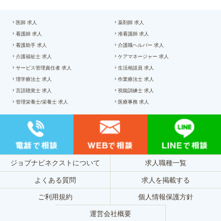
医師 求人
薬剤師 求人
看護師 求人
准看護師 求人
看護助手 求人
介護職ヘルパー 求人
介護福祉士 求人
ケアマネージャー 求人
サービス管理責任者 求人
生活相談員 求人
理学療法士 求人
作業療法士 求人
言語聴覚士 求人
視能訓練士 求人
管理栄養士/栄養士 求人
医療事務 求人
ジョブナビネクストについて
求人職種一覧
よくある質問
求人を掲載する
ご利用規約
個人情報保護方針
運営会社概要