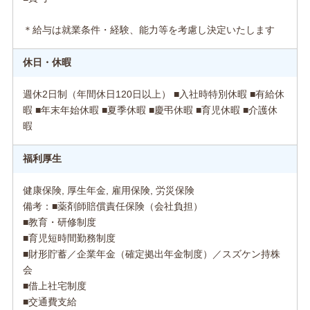
＊給与は就業条件・経験、能力等を考慮し決定いたします
休日・休暇
週休2日制（年間休日120日以上） ■入社時特別休暇 ■有給休
暇 ■年末年始休暇 ■夏季休暇 ■慶弔休暇 ■育児休暇 ■介護休
暇
福利厚生
健康保険, 厚生年金, 雇用保険, 労災保険
備考：■薬剤師賠償責任保険（会社負担）
■教育・研修制度
■育児短時間勤務制度
■財形貯蓄／企業年金（確定拠出年金制度）／スズケン持株
会
■借上社宅制度
■交通費支給