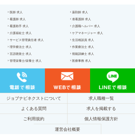
医師 求人
薬剤師 求人
看護師 求人
准看護師 求人
看護助手 求人
介護職ヘルパー 求人
介護福祉士 求人
ケアマネージャー 求人
サービス管理責任者 求人
生活相談員 求人
理学療法士 求人
作業療法士 求人
言語聴覚士 求人
視能訓練士 求人
管理栄養士/栄養士 求人
医療事務 求人
ジョブナビネクストについて
求人職種一覧
よくある質問
求人を掲載する
ご利用規約
個人情報保護方針
運営会社概要