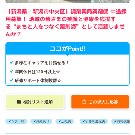
【新潟県／新潟市中央区】調剤薬局薬剤師 中途採
用募集！
地域の皆さまの笑顔と健康を応援す
る“まちと人をつなぐ薬剤師”として活躍しませ
んか？
Point!!
ココが
多様なキャリアを目指せる！
年間休日は120日以上☆
研修サポート体制抜群☆
検討リスト追加
この求人に応募
シフト制
昇給あり
正社員
研修制度充実
資格支援