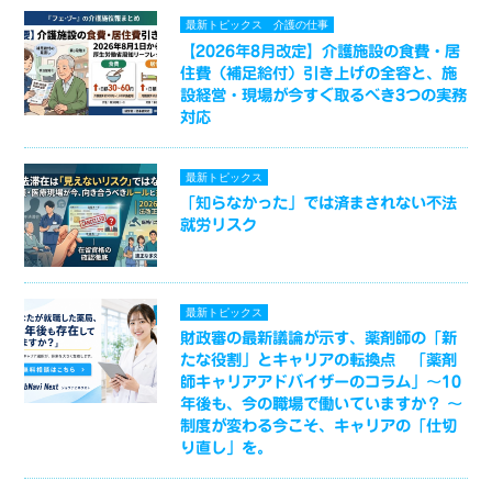
最新トピックス
介護の仕事
【2026年8月改定】介護施設の食費・居
住費（補足給付）引き上げの全容と、施
設経営・現場が今すぐ取るべき3つの実務
対応
最新トピックス
「知らなかった」では済まされない不法
就労リスク
最新トピックス
財政審の最新議論が示す、薬剤師の「新
たな役割」とキャリアの転換点 「薬剤
師キャリアアドバイザーのコラム」～10
年後も、今の職場で働いていますか？ ～
制度が変わる今こそ、キャリアの「仕切
り直し」を。