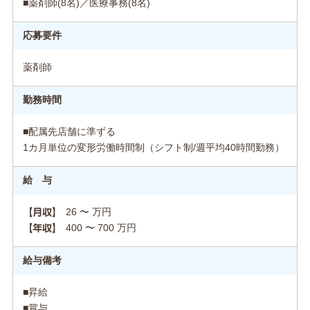
■薬剤師(8名)／医療事務(8名)
応募要件
薬剤師
勤務時間
■配属先店舗に準ずる
1カ月単位の変形労働時間制（シフト制/週平均40時間勤務）
給 与
26 〜 万円
【月収】
400 〜 700 万円
【年収】
給与備考
■昇給
■賞与