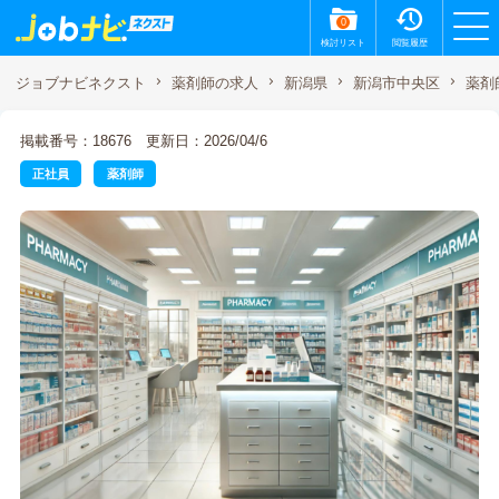
0
検討リスト
閲覧履歴
薬剤
ジョブナビネクスト
薬剤師の求人
新潟県
新潟市中央区
掲載番号：18676
更新日：2026/04/6
正社員
薬剤師