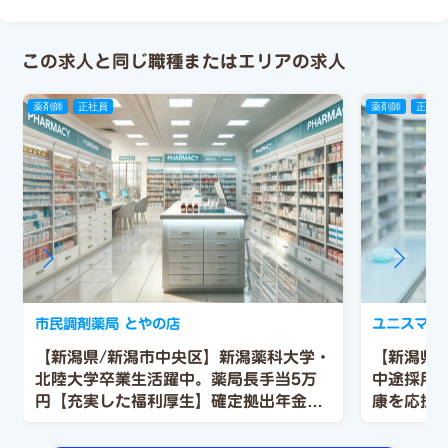
この求人と同じ職種またはエリアの求人
薬剤師
正社員
薬剤師
正社員
市民調剤薬局 とやの店
ユニスマイ
【新潟県/新潟市中央区】新潟薬科大学・
【新潟県
北陸大学卒業生活躍中。薬局長手当5万
中途採用
円【充実した福利厚生】確定拠出年金制
康を応援
度、財形貯蓄、借り上げ社宅制度！！
師”とし
【手厚い補助】各種資格取得補助制度