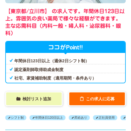
【東京都/立川市】 の求人です。年間休日123日以
上。雰囲気の良い薬局で様々な経験ができます。
主な応需科目（内科一般・婦人科・泌尿器科・眼
科）
Point!!
ココが
年間休日123日以上（週休2日シフト制）
認定薬剤師取得助成金制度
社宅、家賃補助制度（適用期間・条件あり）
検討リスト追加
この求人に応募
シフト制
年間休日120日以上
昇給あり
正社員登用
産