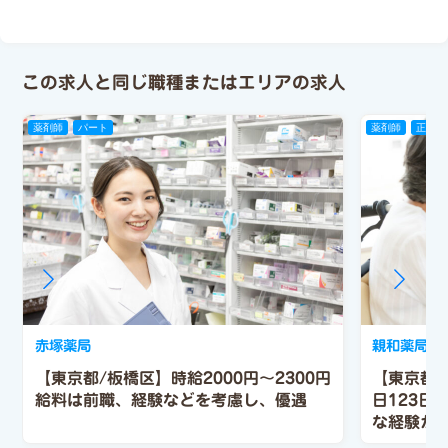
この求人と同じ職種またはエリアの求人
薬剤師
パート
薬剤師
正社員
赤塚薬局
親和薬局日
【東京都/板橋区】時給2000円～2300円
【東京都/
給料は前職、経験などを考慮し、優遇
日123日
な経験が
科、胸部