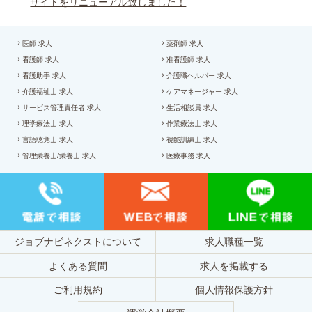
サイトをリニューアル致しました！
医師 求人
薬剤師 求人
看護師 求人
准看護師 求人
看護助手 求人
介護職ヘルパー 求人
介護福祉士 求人
ケアマネージャー 求人
サービス管理責任者 求人
生活相談員 求人
理学療法士 求人
作業療法士 求人
言語聴覚士 求人
視能訓練士 求人
管理栄養士/栄養士 求人
医療事務 求人
ジョブナビネクストについて
求人職種一覧
よくある質問
求人を掲載する
ご利用規約
個人情報保護方針