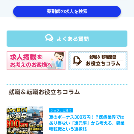
環器科）急
薬剤師の求人を検索
よくある質問
就職＆転職お役立ちコラム
ジョブナビ通信
夏のボーナス300万円！？医療業界では
あり得ない「還元率」から考える、異業
種転職という選択肢