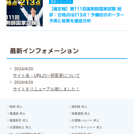
最新トピックス
【確定報】第111回薬剤師国家試験 総
評：合格点は213点！予備校のボーダー
予測と結果を徹底分析
最新インフォメーション
2024/4/20
サイト名・URLの一部変更について
2024/4/20
サイトをリニューアル致しました！
医師 求人
薬剤師 求人
看護師 求人
准看護師 求人
看護助手 求人
介護職ヘルパー 求人
介護福祉士 求人
ケアマネージャー 求人