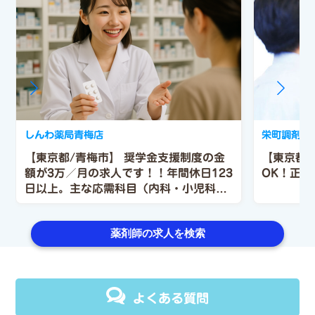
しんわ薬局青梅店
栄町調剤薬
【東京都/青梅市】 奨学金支援制度の金
【東京都
額が3万／月の求人です！！年間休日123
OK！正
日以上。主な応需科目（内科・小児科・
老人施設）
薬剤師の求人を検索
よくある質問