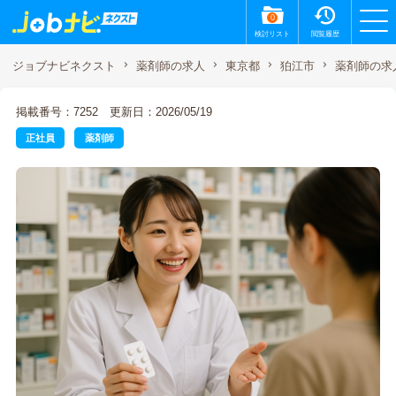
0
検討リスト
閲覧履歴
薬剤師の求
ジョブナビネクスト
薬剤師の求人
東京都
狛江市
掲載番号：7252
更新日：2026/05/19
正社員
薬剤師