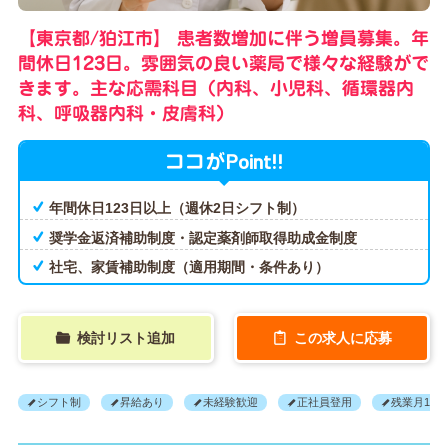
【東京都/狛江市】 患者数増加に伴う増員募集。年
間休日123日。雰囲気の良い薬局で様々な経験がで
きます。主な応需科目（内科、小児科、循環器内
科、呼吸器内科・皮膚科）
Point!!
ココが
年間休日123日以上（週休2日シフト制）
奨学金返済補助制度・認定薬剤師取得助成金制度
社宅、家賃補助制度（適用期間・条件あり）
検討リスト追加
この求人に応募
シフト制
昇給あり
未経験歓迎
正社員登用
残業月10H