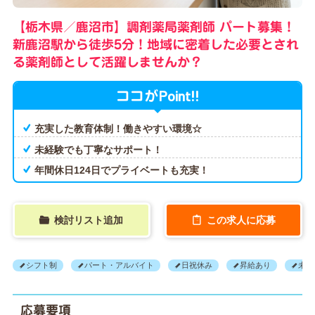
【栃木県／鹿沼市】調剤薬局薬剤師 パート募集！
新鹿沼駅から徒歩5分！地域に密着した必要とされ
る薬剤師として活躍しませんか？
Point!!
ココが
充実した教育体制！働きやすい環境☆
未経験でも丁寧なサポート！
年間休日124日でプライベートも充実！
検討リスト追加
この求人に応募
シフト制
パート・アルバイト
日祝休み
昇給あり
未経
応募要項