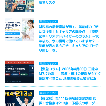
就労リスク
最新トピックス
財政審の最新議論が示す、薬剤師の「新
たな役割」とキャリアの転換点 「薬剤
師キャリアアドバイザーのコラム」～10
年後も、今の職場で働いていますか？ ～
制度が変わる今こそ、キャリアの「仕切
り直し」を。
最新トピックス
【緊急コラム】2026年4月20日 三陸沖
M7.7地震——医療・福祉の現場が今すぐ
確認すべきこと 地震の概要と被害状況
最新トピックス
【確定報】第111回薬剤師国家試験 総
評：合格点は213点！予備校のボーダー