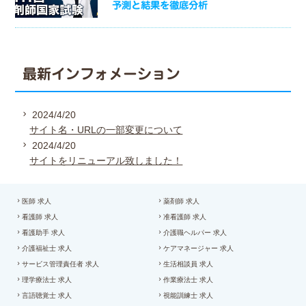
予測と結果を徹底分析
最新インフォメーション
2024/4/20
サイト名・URLの一部変更について
2024/4/20
サイトをリニューアル致しました！
医師 求人
薬剤師 求人
看護師 求人
准看護師 求人
看護助手 求人
介護職ヘルパー 求人
介護福祉士 求人
ケアマネージャー 求人
サービス管理責任者 求人
生活相談員 求人
理学療法士 求人
作業療法士 求人
言語聴覚士 求人
視能訓練士 求人