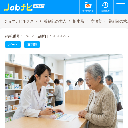
0
検討リスト
閲覧履歴
薬剤師の求
ジョブナビネクスト
薬剤師の求人
栃木県
鹿沼市
掲載番号：18712
更新日：2026/04/6
パート
薬剤師