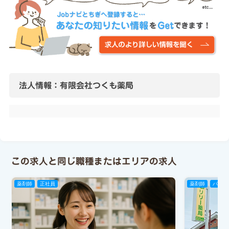
法人情報：有限会社つくも薬局
この求人と同じ職種またはエリアの求人
薬剤師
正社員
薬剤師
パート