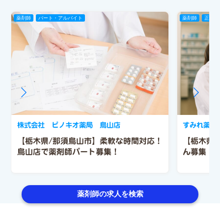
薬剤師
パート・アルバイト
薬剤師
正社員
株式会社 ピノキオ薬局 烏山店
すみれ薬局
【栃木県/那須烏山市】柔軟な時間対応！
【栃木県
烏山店で薬剤師パート募集！
ん募集！
薬剤師の求人を検索