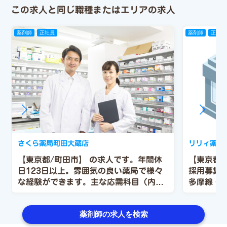
この求人と同じ職種またはエリアの求人
薬剤師
正社員
薬剤師
正社員
さくら薬局町田大蔵店
リリィ薬局
【東京都/町田市】 の求人です。年間休
【東京都/
日123日以上。雰囲気の良い薬局で様々
採用募集
な経験ができます。主な応需科目（内科
多摩線 多
/ 循環器科）
薬剤師の求人を検索