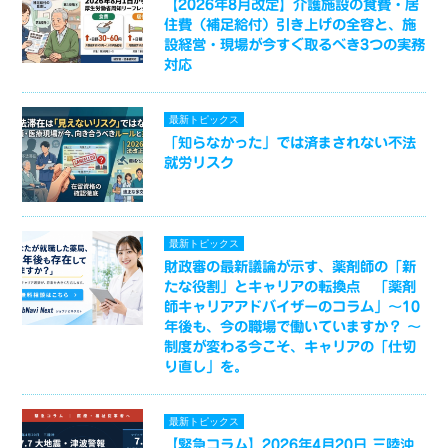
【2026年8月改定】介護施設の食費・居
住費（補足給付）引き上げの全容と、施
設経営・現場が今すぐ取るべき3つの実務
対応
最新トピックス
「知らなかった」では済まされない不法
就労リスク
最新トピックス
財政審の最新議論が示す、薬剤師の「新
たな役割」とキャリアの転換点 「薬剤
師キャリアアドバイザーのコラム」～10
年後も、今の職場で働いていますか？ ～
制度が変わる今こそ、キャリアの「仕切
り直し」を。
最新トピックス
【緊急コラム】2026年4月20日 三陸沖