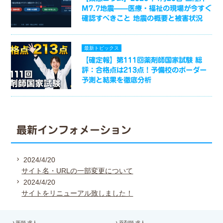
M7.7地震——医療・福祉の現場が今すぐ
確認すべきこと 地震の概要と被害状況
最新トピックス
【確定報】第111回薬剤師国家試験 総
評：合格点は213点！予備校のボーダー
予測と結果を徹底分析
最新インフォメーション
2024/4/20
サイト名・URLの一部変更について
2024/4/20
サイトをリニューアル致しました！
医師 求人
薬剤師 求人