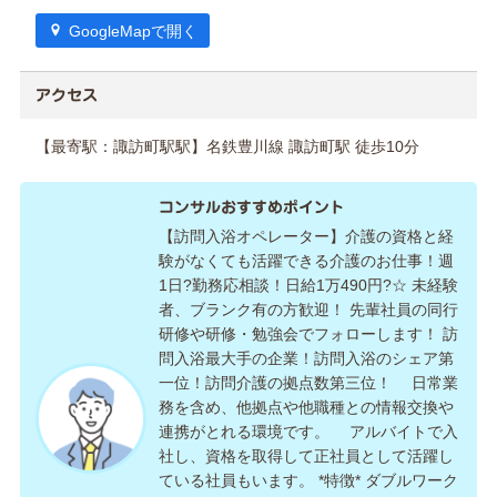
GoogleMapで開く
アクセス
【最寄駅：諏訪町駅駅】名鉄豊川線 諏訪町駅 徒歩10分
コンサルおすすめポイント
【訪問入浴オペレーター】介護の資格と経
験がなくても活躍できる介護のお仕事！週
1日?勤務応相談！日給1万490円?☆ 未経験
者、ブランク有の方歓迎！ 先輩社員の同行
研修や研修・勉強会でフォローします！ 訪
問入浴最大手の企業！訪問入浴のシェア第
一位！訪問介護の拠点数第三位！ 日常業
務を含め、他拠点や他職種との情報交換や
連携がとれる環境です。 アルバイトで入
社し、資格を取得して正社員として活躍し
ている社員もいます。 *特徴* ダブルワーク