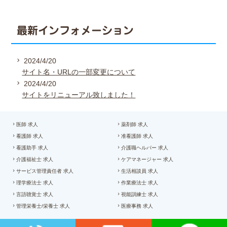
最新インフォメーション
2024/4/20
サイト名・URLの一部変更について
2024/4/20
サイトをリニューアル致しました！
医師 求人
薬剤師 求人
看護師 求人
准看護師 求人
看護助手 求人
介護職ヘルパー 求人
介護福祉士 求人
ケアマネージャー 求人
サービス管理責任者 求人
生活相談員 求人
理学療法士 求人
作業療法士 求人
言語聴覚士 求人
視能訓練士 求人
管理栄養士/栄養士 求人
医療事務 求人