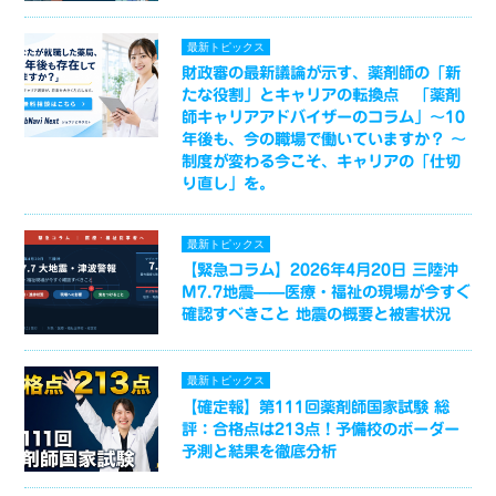
最新トピックス
財政審の最新議論が示す、薬剤師の「新
たな役割」とキャリアの転換点 「薬剤
師キャリアアドバイザーのコラム」～10
年後も、今の職場で働いていますか？ ～
制度が変わる今こそ、キャリアの「仕切
り直し」を。
最新トピックス
【緊急コラム】2026年4月20日 三陸沖
M7.7地震——医療・福祉の現場が今すぐ
確認すべきこと 地震の概要と被害状況
最新トピックス
【確定報】第111回薬剤師国家試験 総
評：合格点は213点！予備校のボーダー
予測と結果を徹底分析