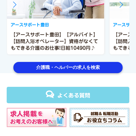
アースサポート豊田
アースサポ
【アースサポート豊田】【アルバイト】
【アース
【訪問入浴オペレーター】資格がなくて
【訪問入
もできる介護のお仕事!日給10490円♪
もできる介
介護職・ヘルパーの求人を検索
よくある質問