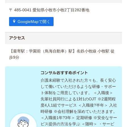
〒 485-0041 愛知県小牧市小牧2丁目282番地
GoogleMapで開く
アクセス
【最寄駅：学園前（鳥海自動車）駅】名鉄小牧線 小牧駅 徒
歩9分
コンサルおすすめポイント
介護未経験で入社された方々も、長く安心
して働いていただけるような研修・サポー
ト体制をご用意しています。 ＜入職後＞
先輩社員同行による1対1のOJT ※2週間程
度4人1組でサービス ＜入職後?半年＞ 入社
時研修 ※会社理解を深めていただきます。
＜入職後1年?3年＞ 定期研修 ※安全なサー
ビス提供の方法を学ぶ ＜随時＞ ・サービ