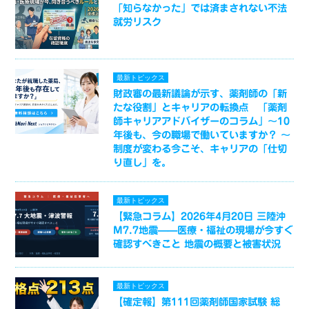
「知らなかった」では済まされない不法
就労リスク
最新トピックス
財政審の最新議論が示す、薬剤師の「新
たな役割」とキャリアの転換点 「薬剤
師キャリアアドバイザーのコラム」～10
年後も、今の職場で働いていますか？ ～
制度が変わる今こそ、キャリアの「仕切
り直し」を。
最新トピックス
【緊急コラム】2026年4月20日 三陸沖
M7.7地震——医療・福祉の現場が今すぐ
確認すべきこと 地震の概要と被害状況
最新トピックス
【確定報】第111回薬剤師国家試験 総