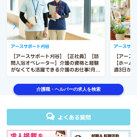
アースサポート刈谷
アースサポ
【アースサポート刈谷】【正社員】【訪
【アース
問入浴オペレーター】介護の資格と経験
【ホーム
がなくても活躍できる介護のお仕事!月給
週3日から
25万1,700円以上♪
合わせて勤
介護職・ヘルパーの求人を検索
よくある質問