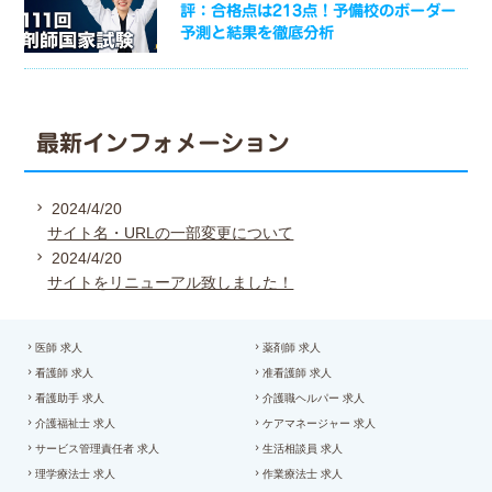
評：合格点は213点！予備校のボーダー
予測と結果を徹底分析
最新インフォメーション
2024/4/20
サイト名・URLの一部変更について
2024/4/20
サイトをリニューアル致しました！
医師 求人
薬剤師 求人
看護師 求人
准看護師 求人
看護助手 求人
介護職ヘルパー 求人
介護福祉士 求人
ケアマネージャー 求人
サービス管理責任者 求人
生活相談員 求人
理学療法士 求人
作業療法士 求人