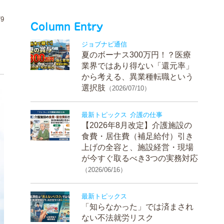
9
Column Entry
ジョブナビ通信
夏のボーナス300万円！？医療
業界ではあり得ない「還元率」
から考える、異業種転職という
選択肢
（2026/07/10）
最新トピックス
介護の仕事
【2026年8月改定】介護施設の
食費・居住費（補足給付）引き
上げの全容と、施設経営・現場
が今すぐ取るべき3つの実務対応
（2026/06/16）
最新トピックス
「知らなかった」では済まされ
ない不法就労リスク