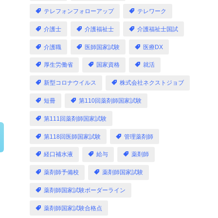
テレフォンフォローアップ
テレワーク
介護士
介護福祉士
介護福祉士国試
介護職
医師国家試験
医療DX
厚生労働省
国家資格
就活
新型コロナウイルス
株式会社ネクストジョブ
短冊
第110回薬剤師国家試験
第111回薬剤師国家試験
第118回医師国家試験
管理薬剤師
経口補水液
給与
薬剤師
薬剤師予備校
薬剤師国家試験
薬剤師国家試験ボーダーライン
薬剤師国家試験合格点