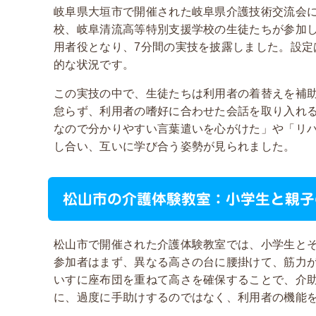
岐阜県大垣市で開催された岐阜県介護技術交流会
校、岐阜清流高等特別支援学校の生徒たちが参加
用者役となり、
7
分間の実技を披露しました。設定
的な状況です。
この実技の中で、生徒たちは利用者の着替えを補
怠らず、利用者の嗜好に合わせた会話を取り入れ
なので分かりやすい言葉遣いを心がけた」や「リ
し合い、互いに学び合う姿勢が見られました。
松山市の介護体験教室：小学生と親子
松山市で開催された介護体験教室では、小学生と
参加者はまず、異なる高さの台に腰掛けて、筋力
いすに座布団を重ねて高さを確保することで、介
に、過度に手助けするのではなく、利用者の機能