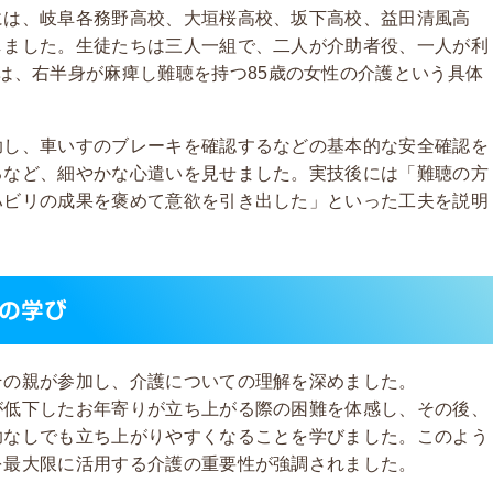
には、岐阜各務野高校、大垣桜高校、坂下高校、益田清風高
しました。生徒たちは三人一組で、二人が介助者役、一人が利
は、右半身が麻痺し難聴を持つ
85
歳の女性の介護という具体
助し、車いすのブレーキを確認するなどの基本的な安全確認を
るなど、細やかな心遣いを見せました。実技後には「難聴の方
ハビリの成果を褒めて意欲を引き出した」といった工夫を説明
の学び
その親が参加し、介護についての理解を深めました。
が低下したお年寄りが立ち上がる際の困難を体感し、その後、
助なしでも立ち上がりやすくなることを学びました。このよう
を最大限に活用する介護の重要性が強調されました。