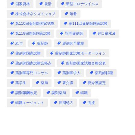
国家資格
就活
新型コロナウイルス
株式会社ネクストジョブ
短冊
第110回薬剤師国家試験
第111回薬剤師国家試験
第118回医師国家試験
管理薬剤師
経口補水液
給与
薬剤師
薬剤師予備校
薬剤師国家試験
薬剤師国家試験ボーダーライン
薬剤師国家試験合格点
薬剤師国家試験合格発表
薬剤師専門コンサル
薬剤師求人
薬剤師転職
薬学生
薬局
要介護
要介護認定
調剤報酬改定
調剤薬局
転職
転職エージェント
長期処方
面接