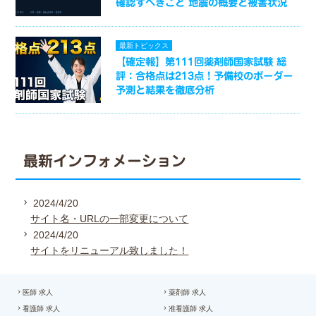
確認すべきこと 地震の概要と被害状況
最新トピックス
【確定報】第111回薬剤師国家試験 総
評：合格点は213点！予備校のボーダー
予測と結果を徹底分析
最新インフォメーション
2024/4/20
サイト名・URLの一部変更について
2024/4/20
サイトをリニューアル致しました！
医師 求人
薬剤師 求人
看護師 求人
准看護師 求人