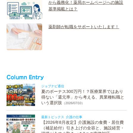
から義務化！薬局ホームページへの施設
基準掲載とは？
薬剤師が転職をサポートいたします！
Column Entry
ジョブナビ通信
夏のボーナス300万円！？医療業界ではあり
得ない「還元率」から考える、異業種転職と
いう選択肢
（2026/07/10）
最新トピックス
介護の仕事
【2026年8月改定】介護施設の食費・居住費
（補足給付）引き上げの全容と、施設経営・