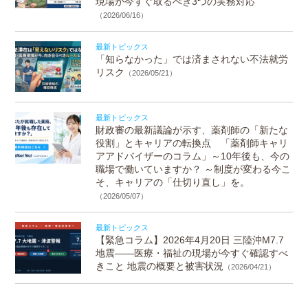
現場が今すぐ取るべき3つの実務対応
（2026/06/16）
最新トピックス
「知らなかった」では済まされない不法就労
リスク
（2026/05/21）
最新トピックス
財政審の最新議論が示す、薬剤師の「新たな
役割」とキャリアの転換点 「薬剤師キャリ
アアドバイザーのコラム」～10年後も、今の
職場で働いていますか？ ～制度が変わる今こ
そ、キャリアの「仕切り直し」を。
（2026/05/07）
最新トピックス
【緊急コラム】2026年4月20日 三陸沖M7.7
地震——医療・福祉の現場が今すぐ確認すべ
きこと 地震の概要と被害状況
（2026/04/21）