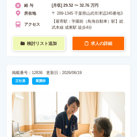
給 与
[月収] 29.52 〜 32.76 万円
所在地
〒 289-1345 千葉県山武市津辺245番地3
【最寄駅：学園前（鳥海自動車）駅】総
アクセス
武本線 成東駅 徒歩4分
検討リスト追加
求人の詳細
掲載番号：12836
更新日：2026/06/19
正社員
看護師