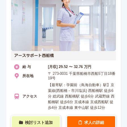
アースサポート西船橋
給 与
[月収] 29.52 〜 32.76 万円
〒 273-0031 千葉県船橋市西船5丁目18番
所在地
19号
【最寄駅：学園前（鳥海自動車）駅】京
葉線(西船橋－市川塩浜) 西船橋駅 徒歩6
アクセス
分 総武線 西船橋駅 徒歩6分 武蔵野線 西
船橋駅 徒歩6分 京成本線 京成西船駅 徒
歩4分 京成本線 東中山駅 徒歩12分
検討リスト追加
求人の詳細