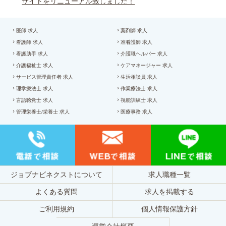
サイトをリニューアル致しました！
医師 求人
薬剤師 求人
看護師 求人
准看護師 求人
看護助手 求人
介護職ヘルパー 求人
介護福祉士 求人
ケアマネージャー 求人
サービス管理責任者 求人
生活相談員 求人
理学療法士 求人
作業療法士 求人
言語聴覚士 求人
視能訓練士 求人
管理栄養士/栄養士 求人
医療事務 求人
ジョブナビネクストについて
求人職種一覧
よくある質問
求人を掲載する
ご利用規約
個人情報保護方針