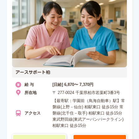
アースサポート柏
給 与
[日給] 6,870〜 7,370円
所在地
〒 277-0024 千葉県柏市若葉町3番3号
【最寄駅：学園前（鳥海自動車）駅】常
磐線(上野－仙台) 柏駅東口 徒歩15分 常
アクセス
磐線(北千住－取手) 柏駅東口 徒歩15分
東武野田線(東武アーバンパークライン)
柏駅東口 徒歩15分