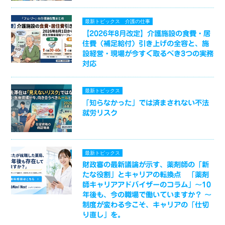
最新トピックス
介護の仕事
【2026年8月改定】介護施設の食費・居
住費（補足給付）引き上げの全容と、施
設経営・現場が今すぐ取るべき3つの実務
対応
最新トピックス
「知らなかった」では済まされない不法
就労リスク
最新トピックス
財政審の最新議論が示す、薬剤師の「新
たな役割」とキャリアの転換点 「薬剤
師キャリアアドバイザーのコラム」～10
年後も、今の職場で働いていますか？ ～
制度が変わる今こそ、キャリアの「仕切
り直し」を。