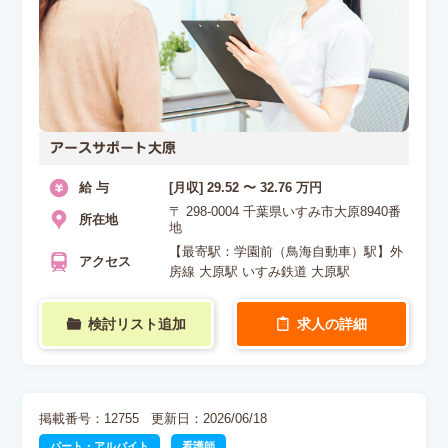
アースサポート大原
給 与
[月収] 29.52 〜 32.76 万円
〒 298-0004 千葉県いすみ市大原8940番
所在地
地
【最寄駅：学園前（鳥海自動車）駅】外
アクセス
房線 大原駅 いすみ鉄道 大原駅
検討リスト追加
求人の詳細
掲載番号：12755
更新日：2026/06/18
パート・アルバイト
看護師