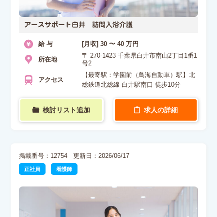
アースサポート白井 訪問入浴介護
給 与
[月収] 30 〜 40 万円
〒 270-1423 千葉県白井市南山2丁目1番1
所在地
号2
【最寄駅：学園前（鳥海自動車）駅】北
アクセス
総鉄道北総線 白井駅南口 徒歩10分
検討リスト追加
求人の詳細
掲載番号：12754
更新日：2026/06/17
正社員
看護師