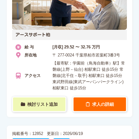
アースサポート柏
給 与
[月収] 29.52 〜 32.76 万円
所在地
〒 277-0024 千葉県柏市若葉町3番3号
【最寄駅：学園前（鳥海自動車）駅】常
磐線(上野－仙台) 柏駅東口 徒歩15分 常
アクセス
磐線(北千住－取手) 柏駅東口 徒歩15分
東武野田線(東武アーバンパークライン)
柏駅東口 徒歩15分
検討リスト追加
求人の詳細
掲載番号：12852
更新日：2026/06/19