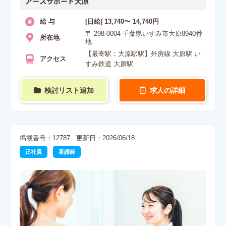
アースサポート大原
給 与
[日給] 13,740〜 14,740円
〒 298-0004 千葉県いすみ市大原8940番
所在地
地
【最寄駅：大原駅駅】外房線 大原駅 い
アクセス
すみ鉄道 大原駅
検討リスト追加
求人の詳細
掲載番号：12787
更新日：2026/06/18
正社員
看護師