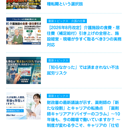
種転職という選択肢
最新トピックス
介護の仕事
【2026年8月改定】介護施設の食費・居
住費（補足給付）引き上げの全容と、施
設経営・現場が今すぐ取るべき3つの実務
対応
最新トピックス
「知らなかった」では済まされない不法
就労リスク
最新トピックス
財政審の最新議論が示す、薬剤師の「新
たな役割」とキャリアの転換点 「薬剤
師キャリアアドバイザーのコラム」～10
年後も、今の職場で働いていますか？ ～
制度が変わる今こそ、キャリアの「仕切