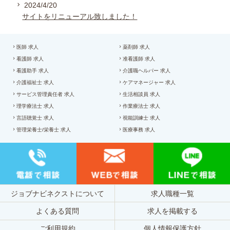
2024/4/20
サイトをリニューアル致しました！
医師 求人
薬剤師 求人
看護師 求人
准看護師 求人
看護助手 求人
介護職ヘルパー 求人
介護福祉士 求人
ケアマネージャー 求人
サービス管理責任者 求人
生活相談員 求人
理学療法士 求人
作業療法士 求人
言語聴覚士 求人
視能訓練士 求人
管理栄養士/栄養士 求人
医療事務 求人
ジョブナビネクストについて
求人職種一覧
よくある質問
求人を掲載する
ご利用規約
個人情報保護方針