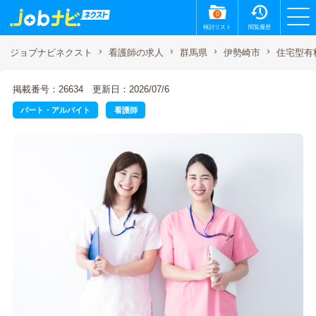
0
検討リスト
閲覧履歴
住宅型有
ジョブナビネクスト
看護師の求人
群馬県
伊勢崎市
掲載番号：26634
更新日：2026/07/6
パート・アルバイト
看護師