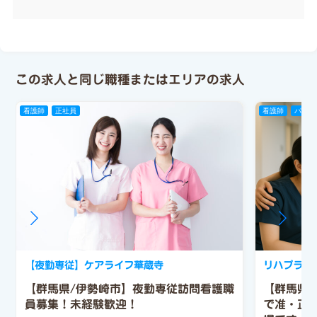
この求人と同じ職種またはエリアの求人
看護師
正社員
看護師
パート
【夜勤専従】ケアライフ華蔵寺
リハプライ
【群馬県/伊勢崎市】夜勤専従訪問看護職
【群馬県
員募集！未経験歓迎！
で准・正