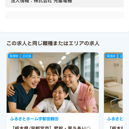
法人情報：株式会社 光星電機
この求人と同じ職種またはエリアの求人
看護師
正社員
看護師
正社員
ふるさとホーム宇都宮鶴田
ふるさとホ
【栃木県/宇都宮市】昇給・賞与あり◎
【栃木県