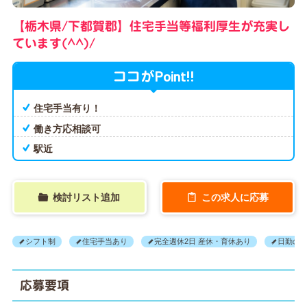
【栃木県/下都賀郡】住宅手当等福利厚生が充実し
ています(^^)/
Point!!
ココが
住宅手当有り！
働き方応相談可
駅近
検討リスト追加
この求人に応募
シフト制
住宅手当あり
完全週休2日 産休・育休あり
日勤の
応募要項