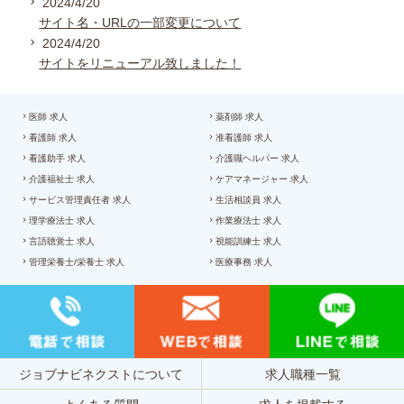
2024/4/20
サイト名・URLの一部変更について
2024/4/20
サイトをリニューアル致しました！
医師 求人
薬剤師 求人
看護師 求人
准看護師 求人
看護助手 求人
介護職ヘルパー 求人
介護福祉士 求人
ケアマネージャー 求人
サービス管理責任者 求人
生活相談員 求人
理学療法士 求人
作業療法士 求人
言語聴覚士 求人
視能訓練士 求人
管理栄養士/栄養士 求人
医療事務 求人
ジョブナビネクストについて
求人職種一覧