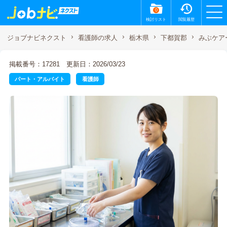
0
検討リスト
閲覧履歴
みぶケア
ジョブナビネクスト
看護師の求人
栃木県
下都賀郡
掲載番号：17281
更新日：2026/03/23
パート・アルバイト
看護師