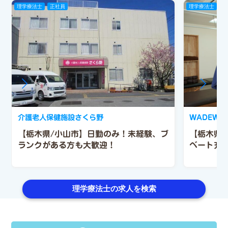
理学療法士
正社員
理学療法士
正
介護老人保健施設さくら野
WADEWA
【栃木県/小山市】日勤のみ！未経験、ブ
【栃木県
ランクがある方も大歓迎！
ベート充
理学療法士の求人を検索