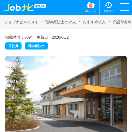
0
検討リスト
閲覧履歴
介護付有料
ジョブナビネクスト
理学療法士の求人
おすすめ求人
掲載番号：6894
更新日：2026/06/2
正社員
理学療法士