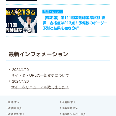
最新トピックス
【確定報】第111回薬剤師国家試験 総
評：合格点は213点！予備校のボーダー
予測と結果を徹底分析
最新インフォメーション
2024/4/20
サイト名・URLの一部変更について
2024/4/20
サイトをリニューアル致しました！
医師 求人
薬剤師 求人
看護師 求人
准看護師 求人
看護助手 求人
介護職ヘルパー 求人