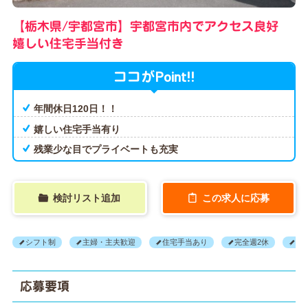
【栃木県/宇都宮市】宇都宮市内でアクセス良好
嬉しい住宅手当付き
Point!!
ココが
年間休日120日！！
嬉しい住宅手当有り
残業少な目でプライベートも充実
検討リスト追加
この求人に応募
シフト制
主婦・主夫歓迎
住宅手当あり
完全週2休
年
応募要項