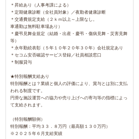
＊昇給あり（人事考課による）
＊定期健康診断（全社員対象）／夜勤者健康診断
＊交通費規定支給（２ｋｍ以上～上限なし。
車通勤は無料駐車場あり）
＊慶弔見舞金規定（結婚・出産・慶弔・傷病見舞・災害見舞
等）
＊永年勤続表彰（５年１０年２０年３０年）会社規定あり
＊セコム安否確認サービス登録／社員相談窓口
＊制服貸与
★特別報酬支給あり
特別報酬とは？業績と個人の評価により、賞与とは別に支払
われる制度です。
円滑な施設運営への協力や売り上げへの寄与等の指標によっ
て支給されます。
（特別報酬額例）
特別報酬：平均３３．８万円（最高額１３０万円）
※２０２５年６月支給実績