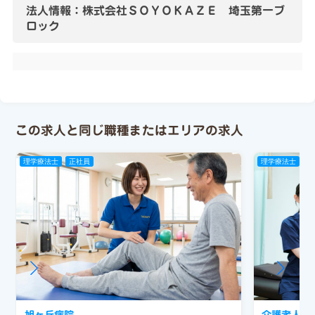
法人情報：株式会社ＳＯＹＯＫＡＺＥ 埼玉第一ブ
ロック
この求人と同じ職種またはエリアの求人
理学療法士
正社員
理学療法士
パ
旭ヶ丘病院
介護老人保