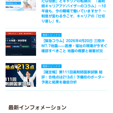
たな役割」とキャリアの転換点 「薬剤
師キャリアアドバイザーのコラム」～10
年後も、今の職場で働いていますか？ ～
制度が変わる今こそ、キャリアの「仕切
り直し」を。
最新トピックス
【緊急コラム】2026年4月20日 三陸沖
M7.7地震——医療・福祉の現場が今すぐ
確認すべきこと 地震の概要と被害状況
最新トピックス
【確定報】第111回薬剤師国家試験 総
評：合格点は213点！予備校のボーダー
予測と結果を徹底分析
最新インフォメーション