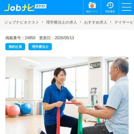
0
検討リスト
閲覧履歴
デイサービ
ジョブナビネクスト
理学療法士の求人
おすすめ求人
掲載番号：24950
更新日：2026/05/13
契約社員
理学療法士