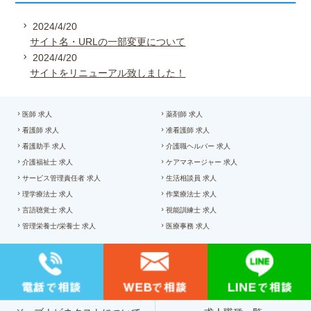
2024/4/20
サイト名・URLの一部変更について
2024/4/20
サイトをリニューアル致しました！
医師 求人
薬剤師 求人
看護師 求人
准看護師 求人
看護助手 求人
介護職ヘルパー 求人
介護福祉士 求人
ケアマネージャー 求人
サービス管理責任者 求人
生活相談員 求人
理学療法士 求人
作業療法士 求人
言語聴覚士 求人
視能訓練士 求人
管理栄養士/栄養士 求人
医療事務 求人