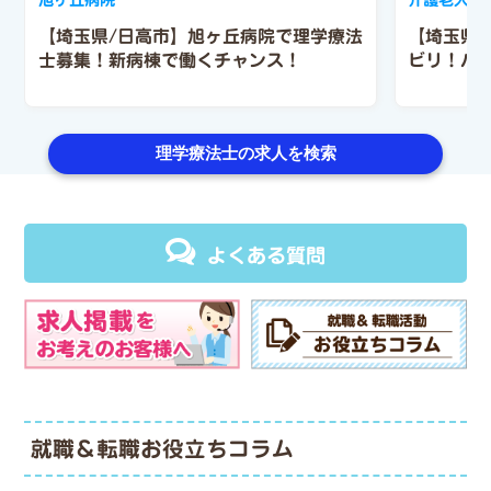
【埼玉県/日高市】旭ヶ丘病院で理学療法
【埼玉県
士募集！新病棟で働くチャンス！
ビリ！パ
理学療法士の求人を検索
よくある質問
就職＆転職お役立ちコラム