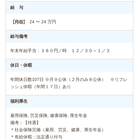
給 与
24 〜 24 万円
【月収】
給与備考
年末年始手当：３８０円／時 １２／３０～１／３
休日・休暇
年間休日数107日 ※月９公休（２月のみ８公休） ※リフレ
ッシュ休暇（年間１７日）あり
福利厚生
雇用保険, 労災保険, 健康保険, 厚生年金
備考：【待遇】
＊社会保険完備（雇用、労災、健康、厚生年金）
＊有給休暇：法定通り付与