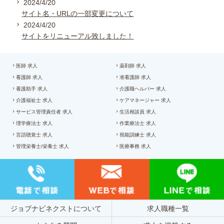
2024/4/20
サイト名・URLの一部変更について
2024/4/20
サイトをリニューアル致しました！
医師 求人
薬剤師 求人
看護師 求人
准看護師 求人
看護助手 求人
介護職ヘルパー 求人
介護福祉士 求人
ケアマネージャー 求人
サービス管理責任者 求人
生活相談員 求人
理学療法士 求人
作業療法士 求人
言語聴覚士 求人
視能訓練士 求人
管理栄養士/栄養士 求人
医療事務 求人
ジョブナビネクストについて
求人職種一覧