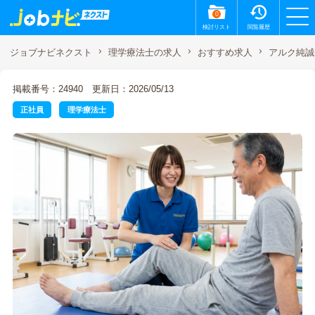
0
検討リスト
閲覧履歴
アルク純誠
ジョブナビネクスト
理学療法士の求人
おすすめ求人
掲載番号：24940
更新日：2026/05/13
正社員
理学療法士