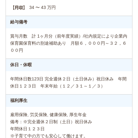
34 〜 43 万円
【月収】
給与備考
賞与月数 計 1ヶ月分（前年度実績）/社内規定により企業内
保育園保育料の別途補助あり 月額６，０００円～３２，６
００円
休日・休暇
年間休日数123日 完全週休２日（土日休み）祝日休み 年間
休日１２３日 年末年始（１２／３１～１／３）
福利厚生
雇用保険, 労災保険, 健康保険, 厚生年金
備考：※完全週休２日制（土日）祝日休み
年間休日１２３日
※子育て中の方でも安心して働けます。