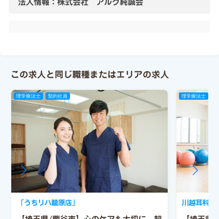
法人情報：株式会社 アルク純誠会
この求人と同じ職種またはエリアの求人
理学療法士
契約社員
理学療法士
正
「うちリハ籠原店」
川越耳科学
【埼玉県/熊谷市】心のケアも大切に。契
【埼玉県