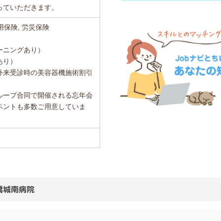
っていただきます。
用保険, 労災保険
ーニングあり）
あり）
外来受診時の美容器機施術割引
ループ合同で開催される忘年会
ベントも多数ご用意していま
橋城南病院