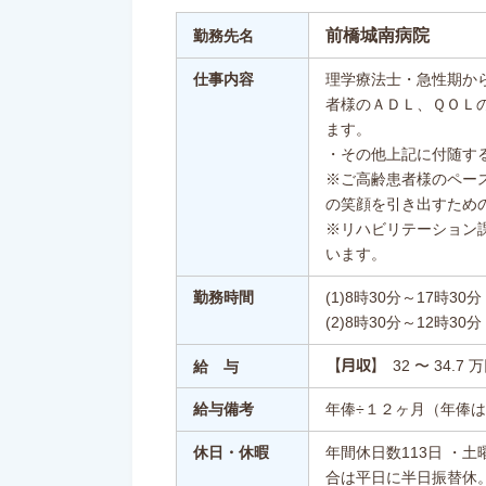
前橋城南病院
勤務先名
仕事内容
理学療法士・急性期か
者様のＡＤＬ、ＱＯＬ
ます。
・その他上記に付随す
※ご高齢患者様のペー
の笑顔を引き出すため
※リハビリテーション
います。
勤務時間
(1)8時30分～17時30分
(2)8時30分～12時30分
32 〜 34.7 
【月収】
給 与
給与備考
年俸÷１２ヶ月（年俸
休日・休暇
年間休日数113日 ・
合は平日に半日振替休