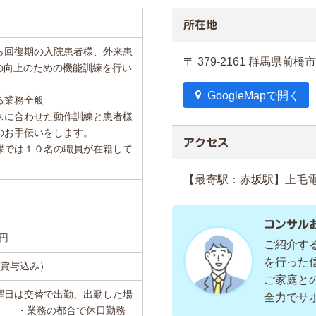
所在地
ら回復期の入院患者様、外来患
〒 379-2161 群馬県
の向上のための機能訓練を行い
GoogleMapで開く
る業務全般
スに合わせた動作訓練と患者様
のお手伝いをします。
アクセス
課では１０名の職員が在籍して
【最寄駅：赤坂駅】上毛電
コンサル
万円
ご紹介す
を行った
は賞与込み）
ご家庭と
土曜日は交替で出勤、出勤した場
全力でサ
。 ・業務の都合で休日勤務