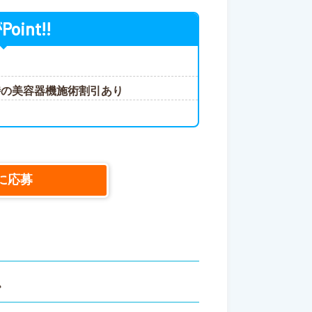
Point!!
が
時の美容器機施術割引あり
に応募
ス