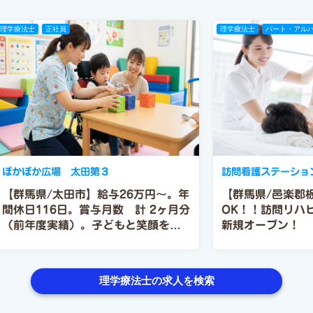
理学療法士
正社員
理学療法士
パート・アル
ぽかぽか広場 太田第３
訪問看護ステーシ
【群馬県/太田市】給与26万円～。年
【群馬県/邑楽郡
間休日116日。賞与月数 計 2ヶ月分
OK！！訪問リハビ
（前年度実績）。子どもと笑顔を！
新規オープン！
理学療法士募集中！未経験歓迎！
理学療法士の求人を検索