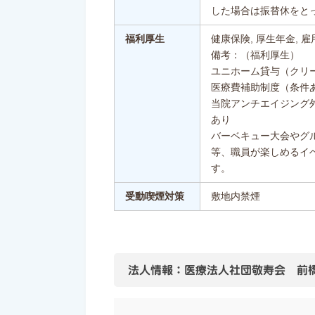
した場合は振替休をと
福利厚生
健康保険, 厚生年金, 雇
備考：（福利厚生）
ユニホーム貸与（クリ
医療費補助制度（条件
当院アンチエイジング
あり
バーベキュー大会やグ
等、職員が楽しめるイ
す。
受動喫煙対策
敷地内禁煙
法人情報：医療法人社団敬寿会 前