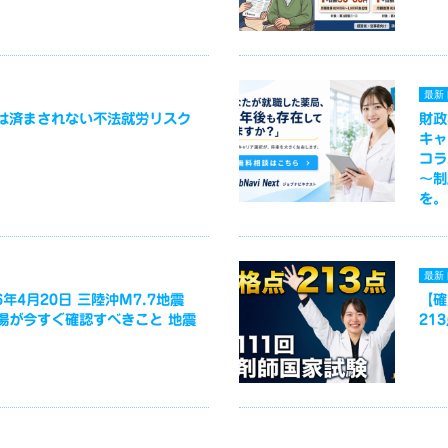
最新
は済まされない不法就労リスク
財政
キャ
コラ
～制
を。
最新
年4月20日 三陸沖M7.7地震
【確
場が今すぐ確認すべきこと 地震
21