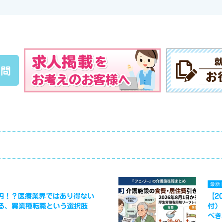
質問
最新
万円！？医療業界ではあり得ない
【2
る、異業種転職という選択肢
付）
べき