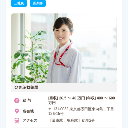
正社員
薬剤師
ひきふね薬局
[月収] 26.5 〜 40 万円 [年収] 400 〜 600
給 与
万円
〒 131-0032 東京都墨田区東向島二丁目
所在地
13番15号
アクセス
【最寄駅：曳舟駅】徒歩2分