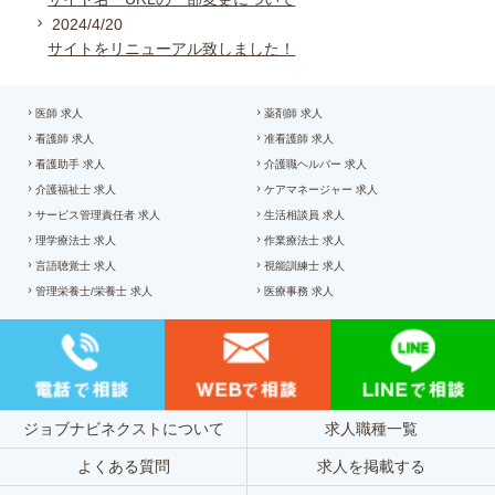
2024/4/20
サイトをリニューアル致しました！
医師 求人
薬剤師 求人
看護師 求人
准看護師 求人
看護助手 求人
介護職ヘルパー 求人
介護福祉士 求人
ケアマネージャー 求人
サービス管理責任者 求人
生活相談員 求人
理学療法士 求人
作業療法士 求人
言語聴覚士 求人
視能訓練士 求人
管理栄養士/栄養士 求人
医療事務 求人
ジョブナビネクストについて
求人職種一覧
よくある質問
求人を掲載する