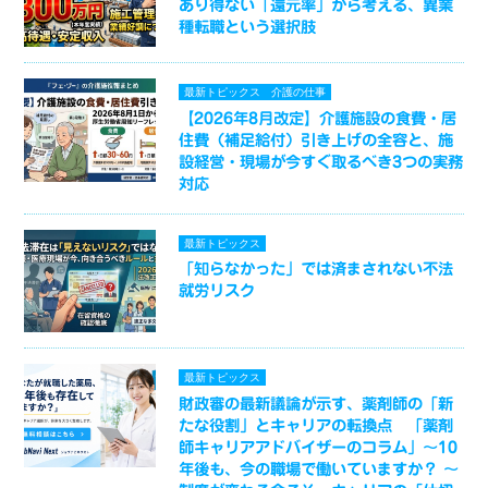
あり得ない「還元率」から考える、異業
種転職という選択肢
最新トピックス
介護の仕事
【2026年8月改定】介護施設の食費・居
住費（補足給付）引き上げの全容と、施
設経営・現場が今すぐ取るべき3つの実務
対応
最新トピックス
「知らなかった」では済まされない不法
就労リスク
最新トピックス
財政審の最新議論が示す、薬剤師の「新
たな役割」とキャリアの転換点 「薬剤
師キャリアアドバイザーのコラム」～10
年後も、今の職場で働いていますか？ ～