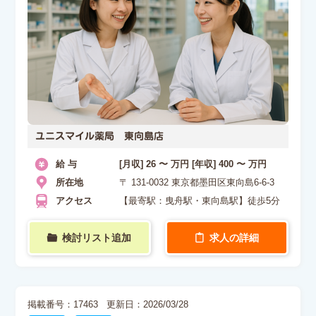
ユニスマイル薬局 東向島店
給 与
[月収] 26 〜 万円 [年収] 400 〜 万円
所在地
〒 131-0032 東京都墨田区東向島6-6-3
アクセス
【最寄駅：曳舟駅・東向島駅】徒歩5分
検討リスト追加
求人の詳細
掲載番号：17463
更新日：2026/03/28