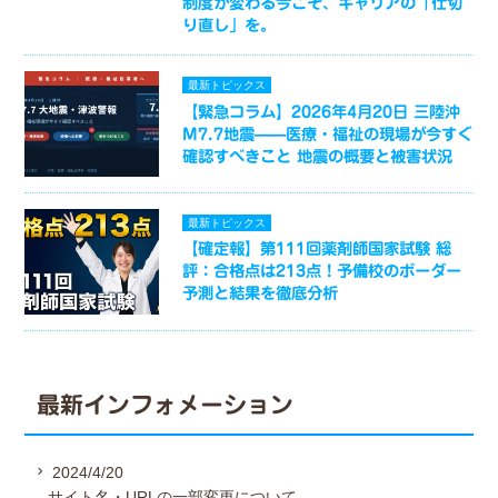
制度が変わる今こそ、キャリアの「仕切
り直し」を。
最新トピックス
【緊急コラム】2026年4月20日 三陸沖
M7.7地震——医療・福祉の現場が今すぐ
確認すべきこと 地震の概要と被害状況
最新トピックス
【確定報】第111回薬剤師国家試験 総
評：合格点は213点！予備校のボーダー
予測と結果を徹底分析
最新インフォメーション
2024/4/20
サイト名・URLの一部変更について