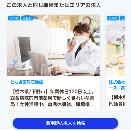
この求人と同じ職種またはエリアの求人
薬剤師
正社員
薬剤師
正社員
とちぎ薬局石橋店
株式会社 
ーズ 高根
【栃木県/下野市】年間休日120日以上。
【栃木県
総合病院前門前薬局で新しくきれいな薬
剤師募集
局！女性活躍中、育児休暇後、職場復帰
率100％！！
薬剤師の求人を検索