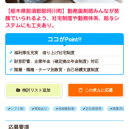
【栃木県那須郡那珂川町】勤務薬剤師みんなが笑
顔でいられるよう、社宅制度や勤務体系、給与シ
ステムにも工夫あり。
Point!!
ココが
福利厚生充実 借り上げ社宅制度
財形貯蓄、企業年金（確定拠出年金制度）対応
階層・職種・テーマ別教育・自己研鑽支援制度
検討リスト追加
この求人に応募
シフト制
昇給あり
未経験歓迎
正社員登用
残業月10H
応募要項