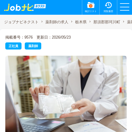
0
検討リスト
閲覧履歴
薬
ジョブナビネクスト
薬剤師の求人
栃木県
那須郡那珂川町
掲載番号：9576
更新日：2026/05/23
正社員
薬剤師