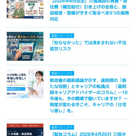
【2026年8月改定】介護施設の食費・居
住費（補足給付）引き上げの全容と、施
設経営・現場が今すぐ取るべき3つの実務
対応
最新トピックス
「知らなかった」では済まされない不法
就労リスク
最新トピックス
財政審の最新議論が示す、薬剤師の「新
たな役割」とキャリアの転換点 「薬剤
師キャリアアドバイザーのコラム」～10
年後も、今の職場で働いていますか？ ～
制度が変わる今こそ、キャリアの「仕切
り直し」を。
最新トピックス
【緊急コラム】2026年4月20日 三陸沖