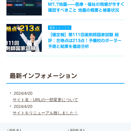
M7.7地震——医療・福祉の現場が今すぐ
確認すべきこと 地震の概要と被害状況
最新トピックス
【確定報】第111回薬剤師国家試験 総
評：合格点は213点！予備校のボーダー
予測と結果を徹底分析
最新インフォメーション
2024/4/20
サイト名・URLの一部変更について
2024/4/20
サイトをリニューアル致しました！
医師 求人
薬剤師 求人