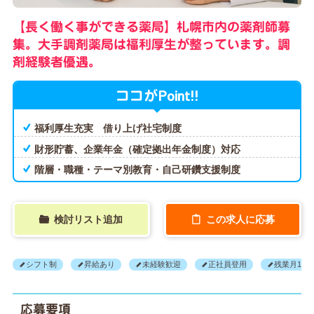
【長く働く事ができる薬局】札幌市内の薬剤師募
集。大手調剤薬局は福利厚生が整っています。調
剤経験者優遇。
Point!!
ココが
福利厚生充実 借り上げ社宅制度
財形貯蓄、企業年金（確定拠出年金制度）対応
階層・職種・テーマ別教育・自己研鑽支援制度
検討リスト追加
この求人に応募
シフト制
昇給あり
未経験歓迎
正社員登用
残業月10H
応募要項