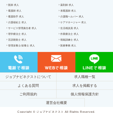
医師 求人
薬剤師 求人
看護師 求人
准看護師 求人
看護助手 求人
介護職ヘルパー 求人
介護福祉士 求人
ケアマネージャー 求人
サービス管理責任者 求人
生活相談員 求人
理学療法士 求人
作業療法士 求人
言語聴覚士 求人
視能訓練士 求人
管理栄養士/栄養士 求人
医療事務 求人
ジョブナビネクストについて
求人職種一覧
よくある質問
求人を掲載する
ご利用規約
個人情報保護方針
運営会社概要
Copyright © ジョブナビネクスト All Rights Reserved.