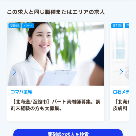
この求人と同じ職種またはエリアの求人
薬剤師
パート
薬剤師
正社員
コマバ薬局
白石メディ
【北海道/函館市】パート薬剤師募集。調
【北海道
剤未経験の方も大募集。
皮膚科（処
薬剤師の求人を検索