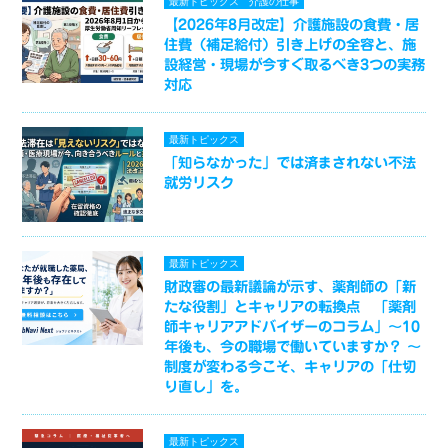
最新トピックス
介護の仕事
【2026年8月改定】介護施設の食費・居
住費（補足給付）引き上げの全容と、施
設経営・現場が今すぐ取るべき3つの実務
対応
最新トピックス
「知らなかった」では済まされない不法
就労リスク
最新トピックス
財政審の最新議論が示す、薬剤師の「新
たな役割」とキャリアの転換点 「薬剤
師キャリアアドバイザーのコラム」～10
年後も、今の職場で働いていますか？ ～
制度が変わる今こそ、キャリアの「仕切
り直し」を。
最新トピックス