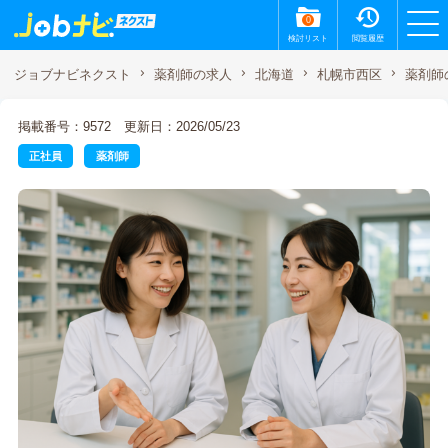
0
検討リスト
閲覧履歴
薬剤師
ジョブナビネクスト
薬剤師の求人
北海道
札幌市西区
掲載番号：9572
更新日：2026/05/23
正社員
薬剤師