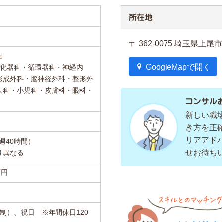
所在地
〒 362-0075 埼玉県上尾市
売
GoogleMapで開く
消化器科・循環器科・神経内
形成外科・脳神経外科・整形外
人科・小児科・皮膚科・眼科・
コンサル
新しい職
き方を正
リアアド
週40時間）
せお待ち
り異なる
万円
制）、祝日 ※年間休日120