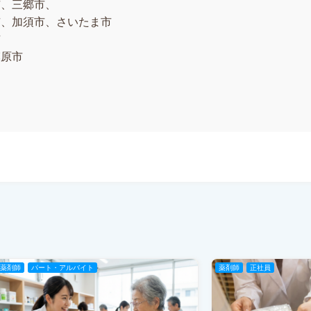
市、三郷市、
加須市、さいたま市
市
模原市
薬剤師
パート・アルバイト
薬剤師
正社員