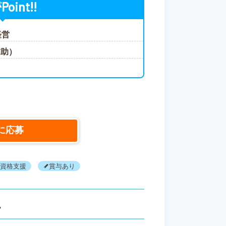
Point!!
が
経営
補助）
に応募
資格支援
賞与あり
ス