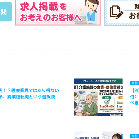
質問
最新
万円！？医療業界ではあり得ない
【2
る、異業種転職という選択肢
付）
べき
最新