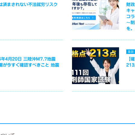
は済まされない不法就労リスク
財政
キャ
コラ
～制
を。
最新
年4月20日 三陸沖M7.7地震
【確
場が今すぐ確認すべきこと 地震
21