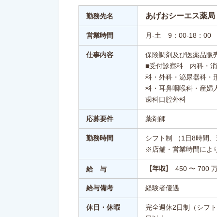
あげおシーエス薬局
勤務先名
営業時間
月-土 9：00-18：00
仕事内容
保険調剤及び医薬品販
■受付診察科 内科・
科・外科・泌尿器科・
科・耳鼻咽喉科・産婦
歯科口腔外科
応募要件
薬剤師
勤務時間
シフト制 （1日8時間、
※店舗・営業時間によ
450 〜 700 
【年収】
給 与
給与備考
経験者優遇
休日・休暇
完全週休2日制（シフト