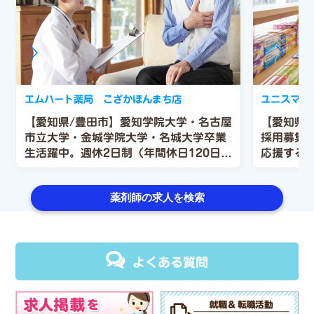
エムハート薬局 こざかほんまち店
ユニスマイ
【愛知県/豊田市】愛知学院大学・名古屋
【愛知県
市立大学・金城学院大学・名城大学卒業
採用募集
生活躍中。週休2日制（年間休日120日以
応援する
上）で休みも充実！！借上社宅制度あり
して活躍
（家賃の80％を会社負担）賞与も年2回
薬剤師の求人を検索
（6月、12月）！！
よくある質問