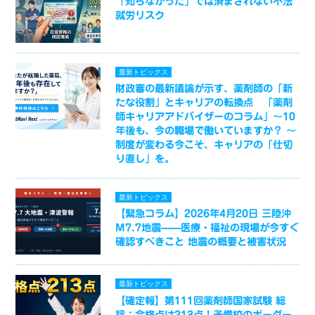
「知らなかった」では済まされない不法
就労リスク
最新トピックス
財政審の最新議論が示す、薬剤師の「新
たな役割」とキャリアの転換点 「薬剤
師キャリアアドバイザーのコラム」～10
年後も、今の職場で働いていますか？ ～
制度が変わる今こそ、キャリアの「仕切
り直し」を。
最新トピックス
【緊急コラム】2026年4月20日 三陸沖
M7.7地震——医療・福祉の現場が今すぐ
確認すべきこと 地震の概要と被害状況
最新トピックス
【確定報】第111回薬剤師国家試験 総
評：合格点は213点！予備校のボーダー