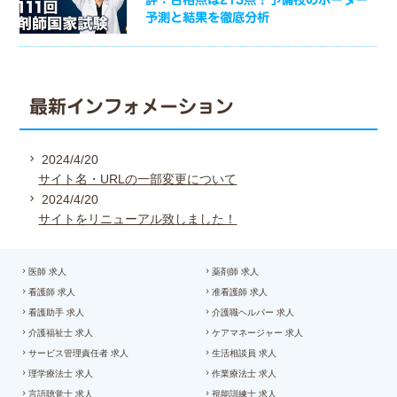
予測と結果を徹底分析
最新インフォメーション
2024/4/20
サイト名・URLの一部変更について
2024/4/20
サイトをリニューアル致しました！
医師 求人
薬剤師 求人
看護師 求人
准看護師 求人
看護助手 求人
介護職ヘルパー 求人
介護福祉士 求人
ケアマネージャー 求人
サービス管理責任者 求人
生活相談員 求人
理学療法士 求人
作業療法士 求人
言語聴覚士 求人
視能訓練士 求人