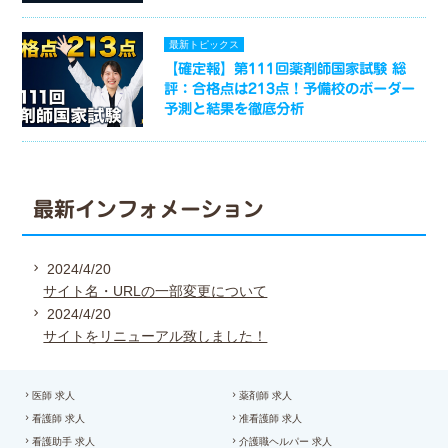
最新トピックス
【確定報】第111回薬剤師国家試験 総
評：合格点は213点！予備校のボーダー
予測と結果を徹底分析
最新インフォメーション
2024/4/20
サイト名・URLの一部変更について
2024/4/20
サイトをリニューアル致しました！
医師 求人
薬剤師 求人
看護師 求人
准看護師 求人
看護助手 求人
介護職ヘルパー 求人