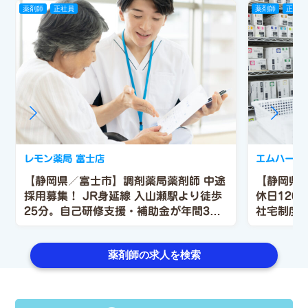
薬剤師
正社員
薬剤師
正社員
レモン薬局 富士店
エムハート
【静岡県／富士市】調剤薬局薬剤師 中途
【静岡県
採用募集！
JR身延線 入山瀬駅より徒歩
休日120
25分。自己研修支援・補助金が年間3万
社宅制度
円付与あり。
賞与も年2
薬剤師の求人を検索