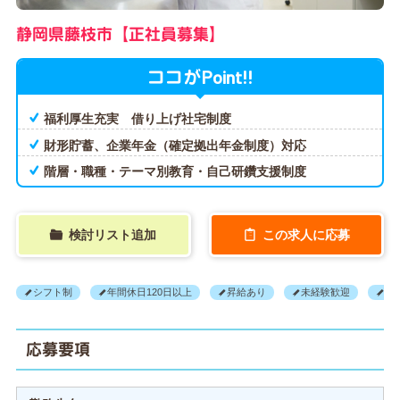
静岡県藤枝市【正社員募集】
Point!!
ココが
福利厚生充実 借り上げ社宅制度
財形貯蓄、企業年金（確定拠出年金制度）対応
階層・職種・テーマ別教育・自己研鑽支援制度
検討リスト追加
この求人に応募
シフト制
年間休日120日以上
昇給あり
未経験歓迎
正
応募要項