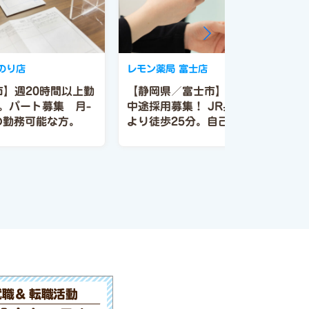
のり店
レモン薬局 富士店
市】週20時間以上勤
【静岡県／富士市】調剤薬局薬剤師
。パート募集 月-
中途採用募集！
JR身延線 入山瀬駅
00の勤務可能な方。
より徒歩25分。自己研修支援・補助
金が年間3万円付与あり。