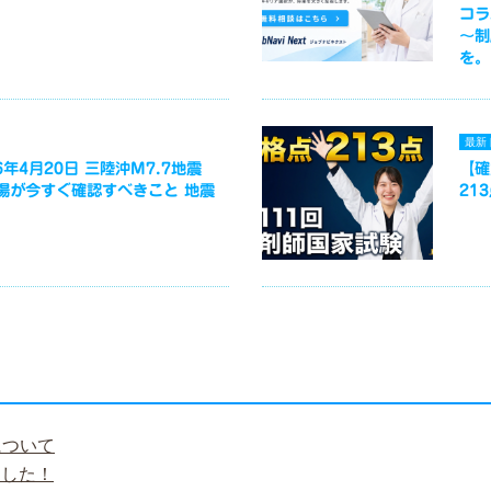
コラ
～制
を。
最新
年4月20日 三陸沖M7.7地震
【確
場が今すぐ確認すべきこと 地震
21
について
ました！