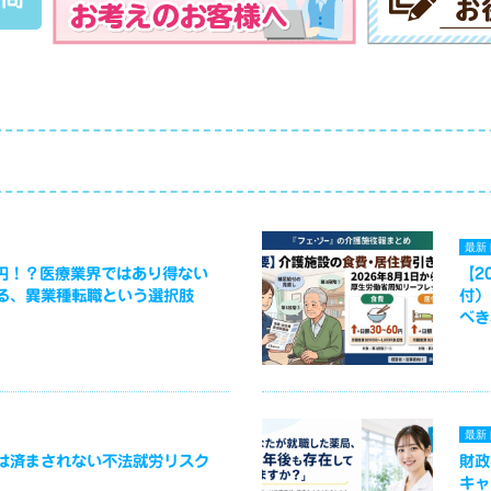
最新
万円！？医療業界ではあり得ない
【2
る、異業種転職という選択肢
付）
べき
最新
は済まされない不法就労リスク
財政
キャ