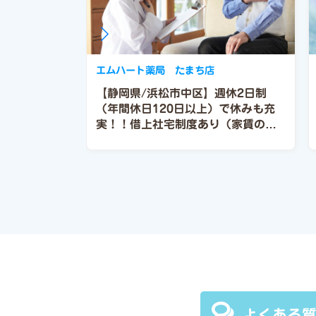
エムハート薬局 たまち店
【静岡県/浜松市中区】週休2日制
（年間休日120日以上）で休みも充
実！！借上社宅制度あり（家賃の
80％を会社負担）賞与も年2回（6
月、12月）！！
よくある