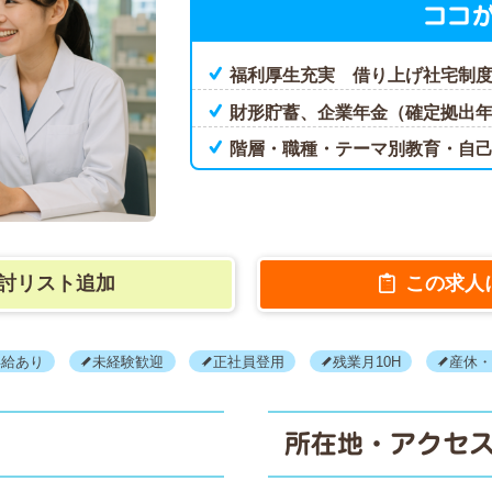
ココ
福利厚生充実 借り上げ社宅制
財形貯蓄、企業年金（確定拠出
階層・職種・テーマ別教育・自
討リスト追加
この求人
昇給あり
未経験歓迎
正社員登用
残業月10H
産休
所在地・アクセ