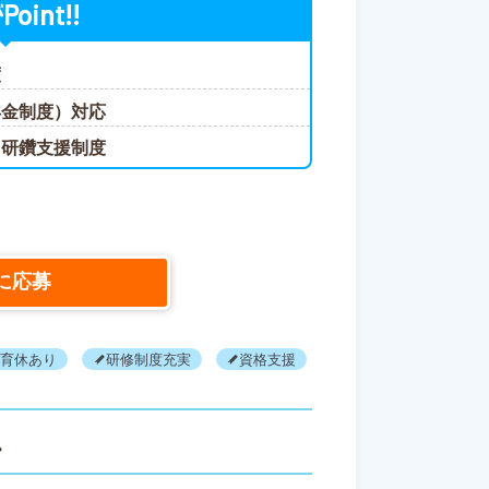
Point!!
が
度
年金制度）対応
己研鑽支援制度
に応募
・育休あり
研修制度充実
資格支援
賞与あり
ス