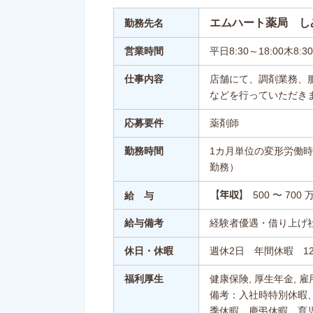
エムハート薬局 し
勤務先名
営業時間
平日8:30～18:00木8:30
仕事内容
店舗にて、調剤業務、
などを行っていただき
応募要件
薬剤師
勤務時間
1カ月単位の変形労働時
勤務）
500 〜 700 
【年収】
給 与
給与備考
経験者優遇・借り上げ
休日・休暇
週休2日 年間休暇 1
福利厚生
健康保険, 厚生年金, 雇
備考：入社時特別休暇
季休暇、慶弔休暇、育