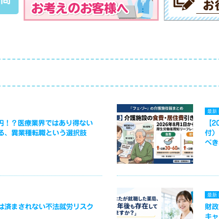
最新
万円！？医療業界ではあり得ない
【2
る、異業種転職という選択肢
付）
べき
最新
は済まされない不法就労リスク
財政
キャ