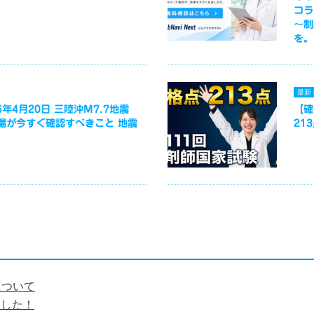
コラ
～制
を。
最新
年4月20日 三陸沖M7.7地震
【確
場が今すぐ確認すべきこと 地震
21
について
ました！