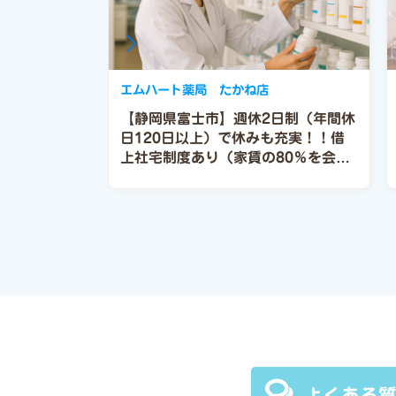
エムハート薬局 たかね店
【静岡県富士市】週休2日制（年間休
日120日以上）で休みも充実！！借
上社宅制度あり（家賃の80％を会社
負担）賞与も年2回（6月、12
月）！！
よくある