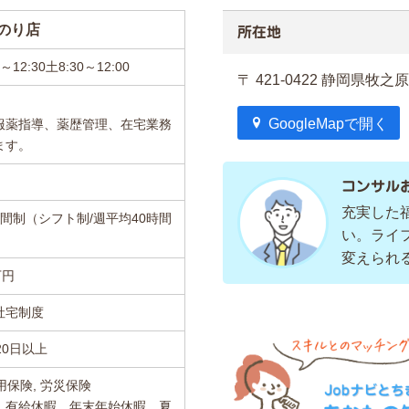
のり店
所在地
～12:30土8:30～12:00
〒 421-0422 静岡県牧之
GoogleMapで開く
服薬指導、薬歴管理、在宅業務
ます。
コンサル
充実した
間制（シフト制/週平均40時間
い。ライ
変えられ
万円
社宅制度
20日以上
用保険, 労災保険
、有給休暇、年末年始休暇、夏