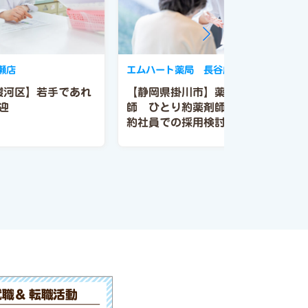
瀬店
エムハート薬局 長谷店
駿河区】若手であれ
【静岡県掛川市】薬局長兼管理薬剤
迎
師 ひとり約薬剤師店舗 ※高額契
約社員での採用検討も可能みんなが
笑顔でいられるよう、社宅制度や勤
務体系、給与システムにも工夫あ
り。