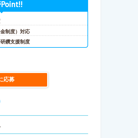
Point!!
が
度
年金制度）対応
己研鑽支援制度
に応募
ス