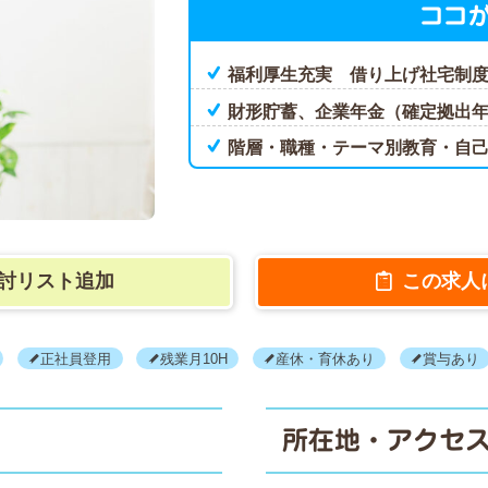
ココ
福利厚生充実 借り上げ社宅制
財形貯蓄、企業年金（確定拠出
階層・職種・テーマ別教育・自
討リスト追加
この求人
正社員登用
残業月10H
産休・育休あり
賞与あり
所在地・アクセ