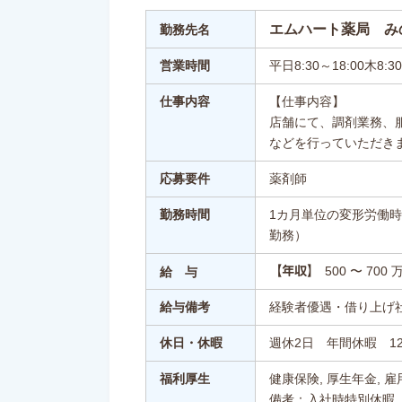
エムハート薬局 み
勤務先名
営業時間
平日8:30～18:00木8:30
仕事内容
【仕事内容】
店舗にて、調剤業務、
などを行っていただき
応募要件
薬剤師
勤務時間
1カ月単位の変形労働時
勤務）
500 〜 700 
【年収】
給 与
給与備考
経験者優遇・借り上げ
休日・休暇
週休2日 年間休暇 1
福利厚生
健康保険, 厚生年金, 雇
備考：入社時特別休暇