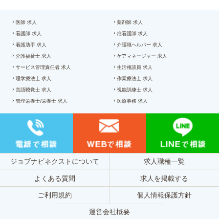
医師 求人
薬剤師 求人
看護師 求人
准看護師 求人
看護助手 求人
介護職ヘルパー 求人
介護福祉士 求人
ケアマネージャー 求人
サービス管理責任者 求人
生活相談員 求人
理学療法士 求人
作業療法士 求人
言語聴覚士 求人
視能訓練士 求人
管理栄養士/栄養士 求人
医療事務 求人
ジョブナビネクストについて
求人職種一覧
よくある質問
求人を掲載する
ご利用規約
個人情報保護方針
運営会社概要