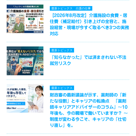
最新トピックス
介護の仕事
【2026年8月改定】介護施設の食費・居
住費（補足給付）引き上げの全容と、施
設経営・現場が今すぐ取るべき3つの実務
対応
最新トピックス
「知らなかった」では済まされない不法
就労リスク
最新トピックス
財政審の最新議論が示す、薬剤師の「新
たな役割」とキャリアの転換点 「薬剤
師キャリアアドバイザーのコラム」～10
年後も、今の職場で働いていますか？ ～
制度が変わる今こそ、キャリアの「仕切
り直し」を。