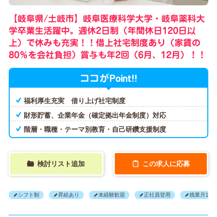
【岐阜県/土岐市】岐阜医療科学大学・岐阜薬科大
学卒業生活躍中。週休2日制（年間休日120日以
上）で休みも充実！！借上社宅制度あり（家賃の
80％を会社負担）賞与も年2回（6月、12月）！！
Point!!
ココが
福利厚生充実 借り上げ社宅制度
財形貯蓄、企業年金（確定拠出年金制度）対応
階層・職種・テーマ別教育・自己研鑽支援制度
検討リスト追加
この求人に応募
シフト制
昇給あり
未経験歓迎
正社員登用
残業月10H