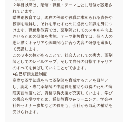
２年目以降は、階層・職種・テーマごとに研修が設定さ
れています。
階層別教育では、現在の等級や役職に求められる責任や
役割を理解し、それを果たすために必要な知識を身につ
けます。職種別教育では、薬剤師としてのスキルを向上
させるための研修を実施。テーマ別教育では、個々人の
思い描くキャリアや興味関心に合う内容の研修を選択し
て受講します。
この３本の柱があることで、社会人としての実力、薬剤
師としてのレベルアップ、そして自分の目指すキャリア
のすべてを伸ばしていくことができます。
●自己研鑽支援制度
高度な薬学知識をもつ薬剤師を育成することを目的と
し、認定・専門薬剤師の申請費用補助や取得のための病
院実習制度など、資格取得支援が充実しています。学び
の機会を増やすため、通信教育やe-ラーニング、学会や
社外セミナー参加などの費用も、会社から既定の補助を
受けられます。