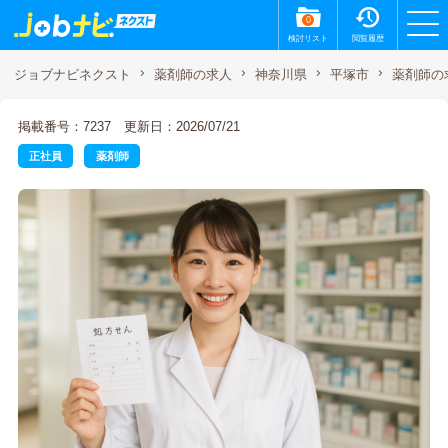
0
検討リスト
閲覧履歴
薬剤師の
ジョブナビネクスト
薬剤師の求人
神奈川県
平塚市
掲載番号：7237
更新日：2026/07/21
正社員
薬剤師