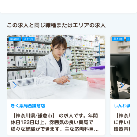
この求人と同じ職種またはエリアの求人
薬剤師
正社員
薬剤師
正社員
きく薬局西鎌倉店
しんわ薬局
【神奈川県/鎌倉市】 の求人です。年間
【神奈川
休日123日以上。雰囲気の良い薬局で
に伴い薬
様々な経験ができます。主な応需科目
環器内科
（循環器内科）