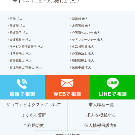
サイトをリニューアル致しました！
医師 求人
薬剤師 求人
看護師 求人
准看護師 求人
看護助手 求人
介護職ヘルパー 求人
介護福祉士 求人
ケアマネージャー 求人
サービス管理責任者 求人
生活相談員 求人
理学療法士 求人
作業療法士 求人
言語聴覚士 求人
視能訓練士 求人
管理栄養士/栄養士 求人
医療事務 求人
ジョブナビネクストについて
求人職種一覧
よくある質問
求人を掲載する
ご利用規約
個人情報保護方針