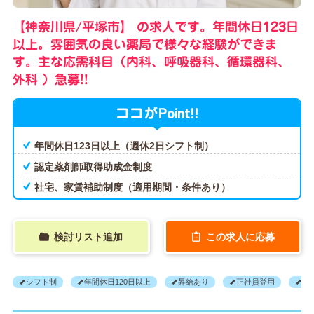
【神奈川県/平塚市】 の求人です。年間休日123日
以上。雰囲気の良い薬局で様々な経験ができま
す。主な応需科目（内科、呼吸器科、循環器科、
外科 ）急募!!
Point!!
ココが
年間休日123日以上（週休2日シフト制）
認定薬剤師取得助成金制度
社宅、家賃補助制度（適用期間・条件あり）
検討リスト追加
この求人に応募
シフト制
年間休日120日以上
昇給あり
正社員登用
産