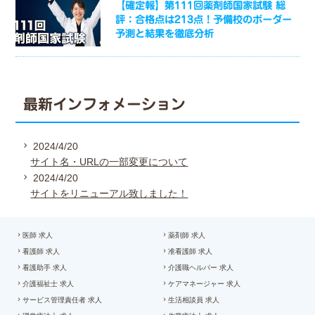
【確定報】第111回薬剤師国家試験 総
評：合格点は213点！予備校のボーダー
予測と結果を徹底分析
最新インフォメーション
2024/4/20
サイト名・URLの一部変更について
2024/4/20
サイトをリニューアル致しました！
医師 求人
薬剤師 求人
看護師 求人
准看護師 求人
看護助手 求人
介護職ヘルパー 求人
介護福祉士 求人
ケアマネージャー 求人
サービス管理責任者 求人
生活相談員 求人