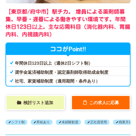
【東京都/府中市】駅チカ。 増員による薬剤師募
集。早番・遅番による働きやすい環境です。年間
休日123日以上。主な応需科目（消化器内科、胃腸
内科、内視鏡内科）
Point!!
ココが
年間休日123日以上（週休2日シフト制）
奨学金返済補助制度・認定薬剤師取得助成金制度
社宅、家賃補助制度（適用期間・条件あり）
検討リスト追加
この求人に応募
シフト制
昇給あり
未経験歓迎
正社員登用
残業月10H