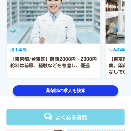
清川薬局
しんわ薬局
【東京都/台東区】時給2000円～2300円
【東京都
給料は前職、経験などを考慮し、優遇
集。薬剤
なしでOK
薬剤師の求人を検索
よくある質問