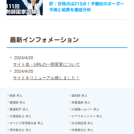
評：合格点は213点！予備校のボーダー
予測と結果を徹底分析
最新インフォメーション
2024/4/20
サイト名・URLの一部変更について
2024/4/20
サイトをリニューアル致しました！
医師 求人
薬剤師 求人
看護師 求人
准看護師 求人
看護助手 求人
介護職ヘルパー 求人
介護福祉士 求人
ケアマネージャー 求人
サービス管理責任者 求人
生活相談員 求人
理学療法士 求人
作業療法士 求人