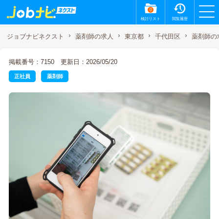
0
検討リスト
閲覧履歴
薬剤師の
ジョブナビネクスト
薬剤師の求人
東京都
千代田区
掲載番号：7150
更新日：2026/05/20
正社員
薬剤師