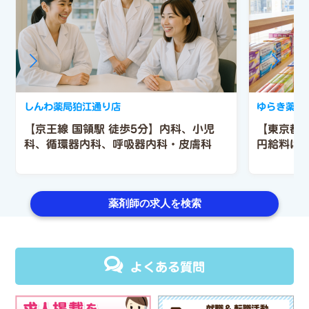
しんわ薬局狛江通り店
ゆらき薬局
【京王線 国領駅 徒歩5分】内科、小児
【東京都/
科、循環器内科、呼吸器内科・皮膚科
円給料は
薬剤師の求人を検索
よくある質問