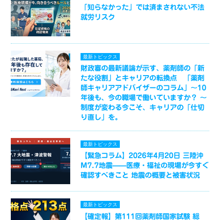
「知らなかった」では済まされない不法
就労リスク
最新トピックス
財政審の最新議論が示す、薬剤師の「新
たな役割」とキャリアの転換点 「薬剤
師キャリアアドバイザーのコラム」～10
年後も、今の職場で働いていますか？ ～
制度が変わる今こそ、キャリアの「仕切
り直し」を。
最新トピックス
【緊急コラム】2026年4月20日 三陸沖
M7.7地震——医療・福祉の現場が今すぐ
確認すべきこと 地震の概要と被害状況
最新トピックス
【確定報】第111回薬剤師国家試験 総