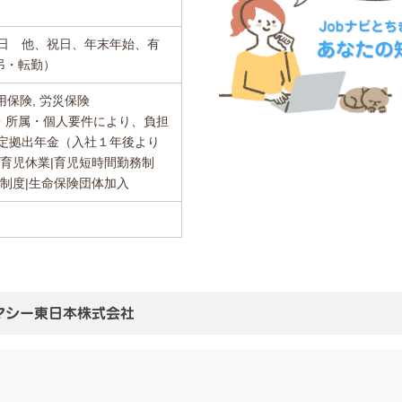
２日 他、祝日、年末年始、有
弔・転勤）
用保険, 労災保険
・所属・個人要件により、負担
確定拠出年金（入社１年後より
|育児休業|育児短時間勤務制
株制度|生命保険団体加入
マシー東日本株式会社