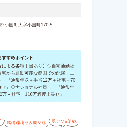
置賜郡小国町大字小国町170-5
おすすめポイント
分による各種手当あり】◇自宅通勤社
自宅から通勤可能な範囲での配属◇エ
→ 『通常年収＋手当12万＋社宅＝70
乗せ』◇ナショナル社員→ 『通常年
0万＋社宅＝110万程度上乗せ』