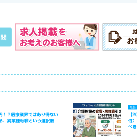
質問
最新
万円！？医療業界ではあり得ない
【2
る、異業種転職という選択肢
付）
べき