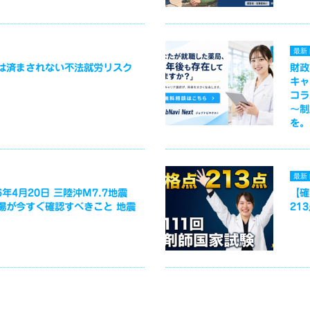
最新
は済まされない不法就労リスク
財政
キャ
コラ
～制
を。
最新
年4月20日 三陸沖M7.7地震
【確
場が今すぐ確認すべきこと 地震
21