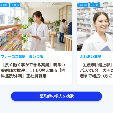
薬剤師
正社員
薬剤師
正社員
ファーコス薬局 まいづる
ふれあい薬局
【長く働く事ができる薬局】明るい
【山形県/最上郡
薬剤師大歓迎！！山形県天童市【内
バスで5分。大手
科,整形外科】正社員募集
者まで幅広い方に
社です。
薬剤師の求人を検索