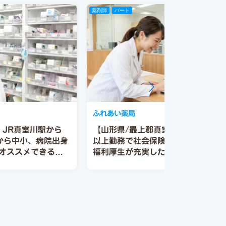
薬剤師
パート
ふれあい薬局
】JR真室川駅から
【山形県/最上郡真室川町】週20時
から中小、病院出身
以上勤務で社会保険加入できます。
オススメできる会
福利厚生が充実した求人募集