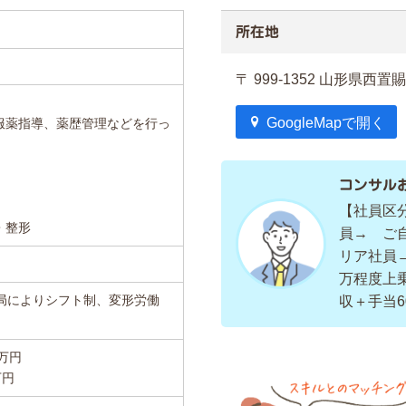
所在地
〒 999-1352 山形県西
GoogleMapで開く
服薬指導、薬歴管理などを行っ
コンサル
【社員区
・整形
員→ ご
リア社員
万程度上
薬局によりシフト制、変形労働
収＋手当6
5 万円
万円