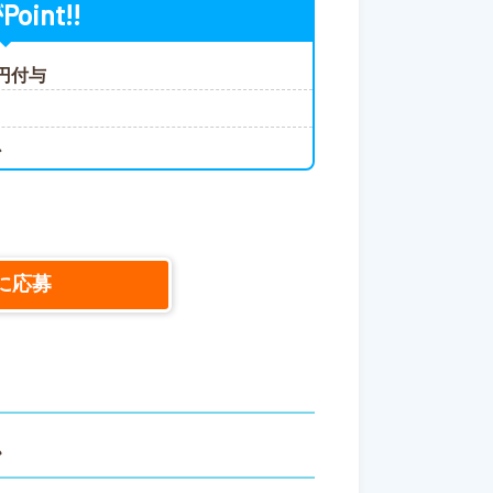
Point!!
が
円付与
心
に応募
ス