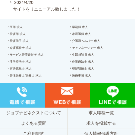
2024/4/20
サイトをリニューアル致しました！
医師 求人
薬剤師 求人
看護師 求人
准看護師 求人
看護助手 求人
介護職ヘルパー 求人
介護福祉士 求人
ケアマネージャー 求人
サービス管理責任者 求人
生活相談員 求人
理学療法士 求人
作業療法士 求人
言語聴覚士 求人
視能訓練士 求人
管理栄養士/栄養士 求人
医療事務 求人
ジョブナビネクストについて
求人職種一覧
よくある質問
求人を掲載する
ご利用規約
個人情報保護方針