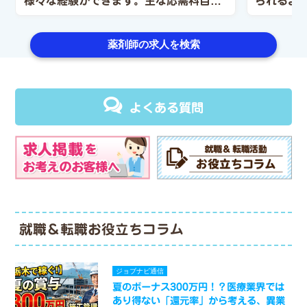
様々な経験ができます。主な応需科目
られるよ
（内科・小児科・皮膚科）急募!!
システム
薬剤師の求人を検索
よくある質問
就職＆転職お役立ちコラム
ジョブナビ通信
夏のボーナス300万円！？医療業界では
あり得ない「還元率」から考える、異業