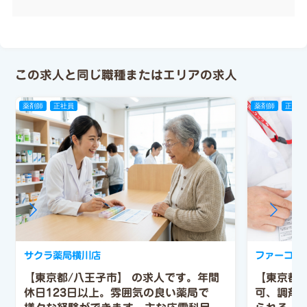
この求人と同じ職種またはエリアの求人
薬剤師
正社員
薬剤師
正社員
サクラ薬局横川店
ファーコス
【東京都/八王子市】 の求人です。年間
【東京都
休日123日以上。雰囲気の良い薬局で
可、調剤