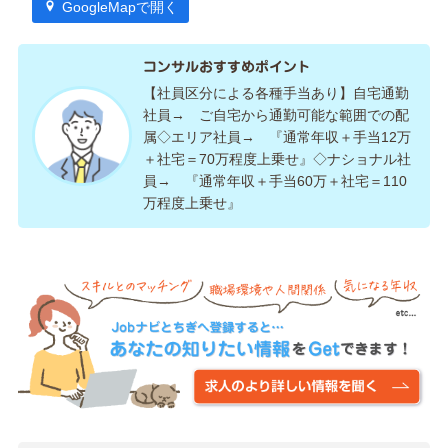
GoogleMapで開く
コンサルおすすめポイント
【社員区分による各種手当あり】自宅通勤
社員→ ご自宅から通勤可能な範囲での配
属◇エリア社員→ 『通常年収＋手当12万
＋社宅＝70万程度上乗せ』◇ナショナル社
員→ 『通常年収＋手当60万＋社宅＝110
万程度上乗せ』