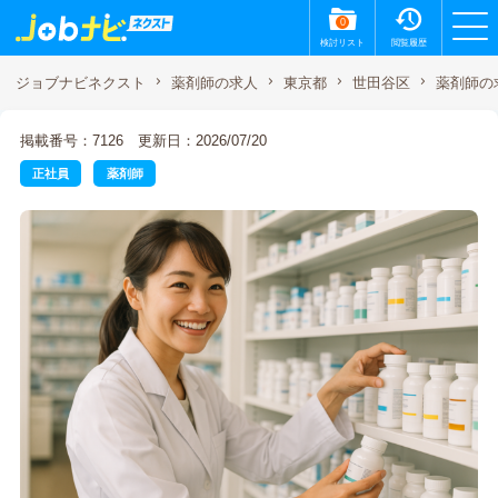
0
検討リスト
閲覧履歴
薬剤師の
ジョブナビネクスト
薬剤師の求人
東京都
世田谷区
掲載番号：7126
更新日：2026/07/20
正社員
薬剤師