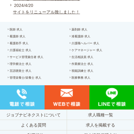
2024/4/20
サイトをリニューアル致しました！
医師 求人
薬剤師 求人
看護師 求人
准看護師 求人
看護助手 求人
介護職ヘルパー 求人
介護福祉士 求人
ケアマネージャー 求人
サービス管理責任者 求人
生活相談員 求人
理学療法士 求人
作業療法士 求人
言語聴覚士 求人
視能訓練士 求人
管理栄養士/栄養士 求人
医療事務 求人
ジョブナビネクストについて
求人職種一覧
よくある質問
求人を掲載する