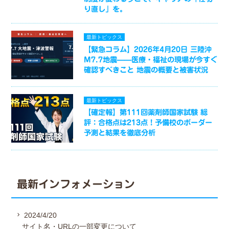
り直し」を。
最新トピックス
【緊急コラム】2026年4月20日 三陸沖
M7.7地震——医療・福祉の現場が今すぐ
確認すべきこと 地震の概要と被害状況
最新トピックス
【確定報】第111回薬剤師国家試験 総
評：合格点は213点！予備校のボーダー
予測と結果を徹底分析
最新インフォメーション
2024/4/20
サイト名・URLの一部変更について