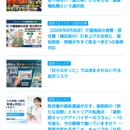
あり得ない「還元率」から考える、異業
種転職という選択肢
最新トピックス
介護の仕事
【2026年8月改定】介護施設の食費・居
住費（補足給付）引き上げの全容と、施
設経営・現場が今すぐ取るべき3つの実務
対応
最新トピックス
「知らなかった」では済まされない不法
就労リスク
最新トピックス
財政審の最新議論が示す、薬剤師の「新
たな役割」とキャリアの転換点 「薬剤
師キャリアアドバイザーのコラム」～10
年後も、今の職場で働いていますか？ ～
制度が変わる今こそ、キャリアの「仕切