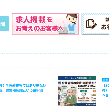
質問
最新
万円！？医療業界ではあり得ない
【2
る、異業種転職という選択肢
付）
べき