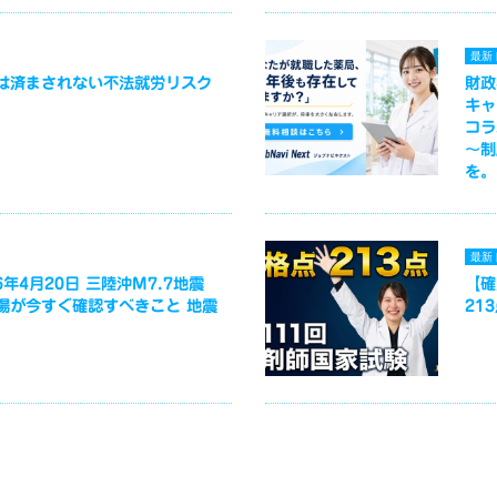
最新
は済まされない不法就労リスク
財政
キャ
コラ
～制
を。
最新
年4月20日 三陸沖M7.7地震
【確
場が今すぐ確認すべきこと 地震
21