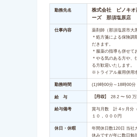
株式会社 ピノキオ
勤務先名
ーズ 那須塩原店
仕事内容
薬剤師（那須塩原市大
＊処方箋による保険調
だきます。
＊服薬の指導も併せて
＊やる気のある方や、
る方歓迎いたします。
※トライアル雇用併用
勤務時間
(1)9時00分～18時00分
28.2 〜 50 
【月収】
給 与
給与備考
賞与月数 計 4ヶ月
１０，０００円
休日・休暇
年間休日数120日 当
休みですが年に数日勉