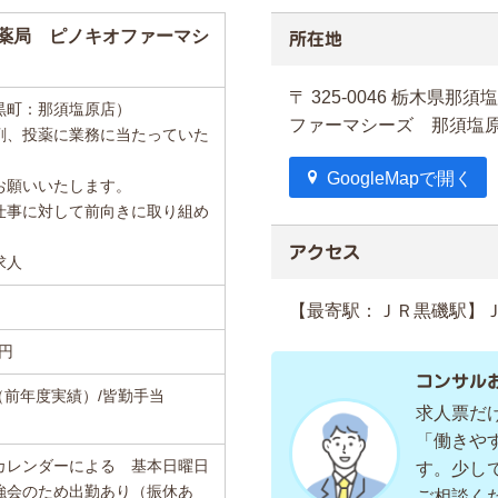
薬局 ピノキオファーマシ
所在地
〒 325-0046 栃木
黒町：那須塩原店）
ファーマシーズ 那須
剤、投薬に業務に当たっていた
GoogleMapで開く
お願いいたします。
仕事に対して前向きに取り組め
アクセス
求人
【最寄駅：ＪＲ黒磯駅】Ｊ
万円
コンサル
分（前年度実績）/皆勤手当
求人票だ
「働きや
社カレンダーによる 基本日曜日
す。少し
強会のため出勤あり（振休あ
ご相談く