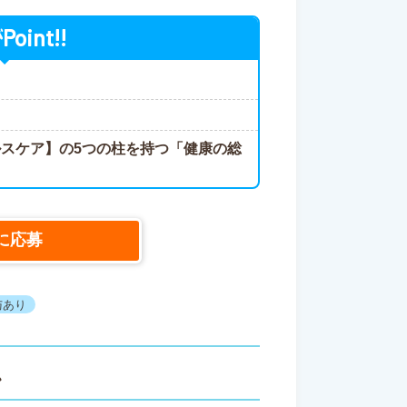
Point!!
が
スケア】の5つの柱を持つ「健康の総
に応募
与あり
ス