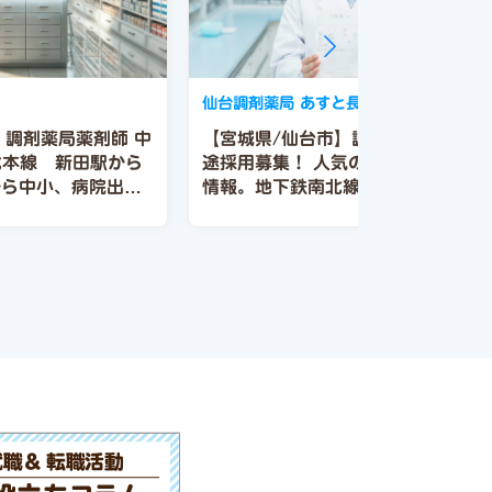
店
仙台調剤薬局 あすと長町店
】調剤薬局薬剤師 中
【宮城県/仙台市】調剤薬局薬剤師 
本線 新田駅から
途採用募集！
人気の仙台市内の求人
から中小、病院出身
情報。地下鉄南北線 長町駅から徒
オススメできる会
歩7分。基幹病院前人員増員に伴い
剤師募集！！