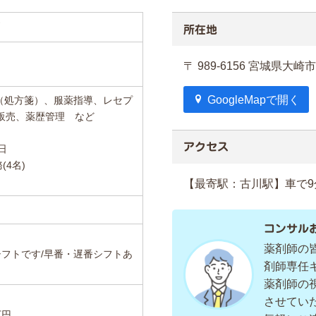
所在地
〒 989-6156 宮城県
GoogleMapで開く
（処方箋）、服薬指導、レセプ
販売、薬歴管理 など
アクセス
日
(4名)
【最寄駅：古川駅】車で9
コンサル
薬剤師の
シフトです/早番・遅番シフトあ
剤師専任
薬剤師の
させてい
万円