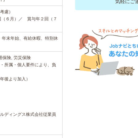
気軽にご
験考慮）
回（６月）／ 賞与年２回（７
、年末年始、有給休暇、特別休
用保険, 労災保険
職・所属・個人要件により、負
１年後より加入）
ールディングス株式会社従業員