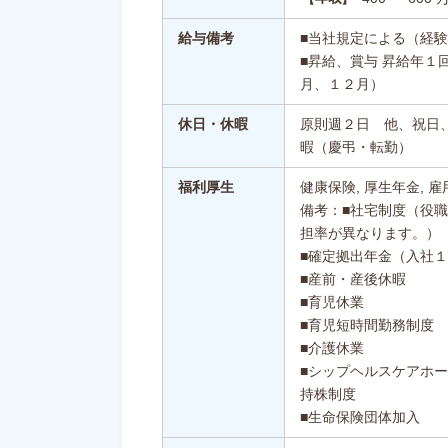
給与備考
■当社規定による（経
■昇給、賞与 昇給年１
月、１２月）
休日・休暇
原則週２日 他、祝日
暇（慶弔・転勤）
福利厚生
健康保険, 厚生年金, 雇
備考：■社宅制度（役
担率が異なります。）
■確定拠出年金（入社
■産前・産後休暇
■育児休業
■育児短時間勤務制度
■介護休業
■シップヘルスケアホ
持株制度
■生命保険団体加入