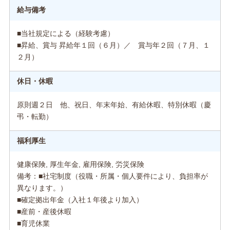
給与備考
■当社規定による（経験考慮）
■昇給、賞与 昇給年１回（６月）／ 賞与年２回（７月、１
２月）
休日・休暇
原則週２日 他、祝日、年末年始、有給休暇、特別休暇（慶
弔・転勤）
福利厚生
健康保険, 厚生年金, 雇用保険, 労災保険
備考：■社宅制度（役職・所属・個人要件により、負担率が
異なります。）
■確定拠出年金（入社１年後より加入）
■産前・産後休暇
■育児休業