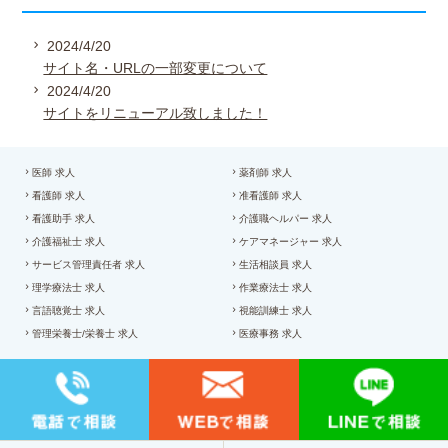
2024/4/20
サイト名・URLの一部変更について
2024/4/20
サイトをリニューアル致しました！
医師 求人
薬剤師 求人
看護師 求人
准看護師 求人
看護助手 求人
介護職ヘルパー 求人
介護福祉士 求人
ケアマネージャー 求人
サービス管理責任者 求人
生活相談員 求人
理学療法士 求人
作業療法士 求人
言語聴覚士 求人
視能訓練士 求人
管理栄養士/栄養士 求人
医療事務 求人