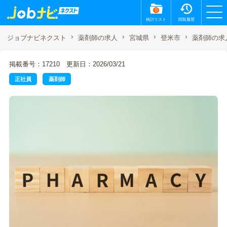
0
検討リスト
閲覧履歴
薬剤師の求
ジョブナビネクスト
薬剤師の求人
宮城県
登米市
掲載番号：17210
更新日：2026/03/21
正社員
薬剤師