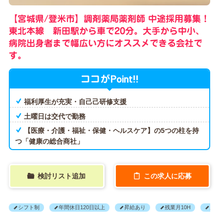
【宮城県/登米市】調剤薬局薬剤師 中途採用募集！
東北本線 新田駅から車で20分。大手から中小、
病院出身者まで幅広い方にオススメできる会社で
す。
Point!!
ココが
福利厚生が充実・自己己研修支援
土曜日は交代で勤務
【医療・介護・福祉・保健・ヘルスケア】の5つの柱を持
つ「健康の総合商社」
検討リスト追加
この求人に応募
シフト制
年間休日120日以上
昇給あり
残業月10H
産