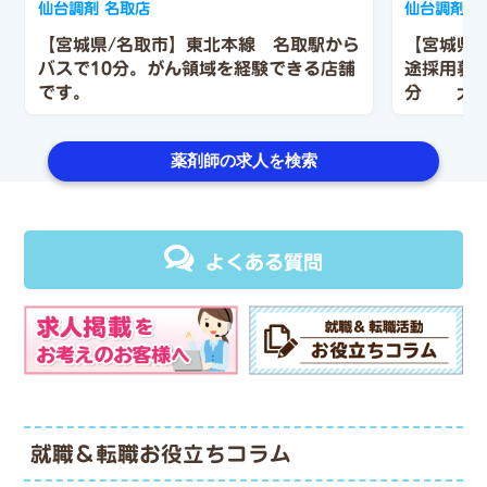
仙台調剤 名取店
仙台調剤薬
【宮城県/名取市】東北本線 名取駅から
【宮城県
バスで10分。がん領域を経験できる店舗
途採用募
です。
分 大手
広い方に
薬剤師の求人を検索
よくある質問
就職＆転職お役立ちコラム