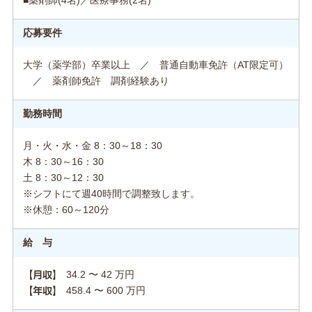
■薬剤師(4名)／医療事務(2名)
応募要件
大学（薬学部）卒業以上 ／ 普通自動車免許（AT限定可）
／ 薬剤師免許 調剤経験あり
勤務時間
月・火・水・金 8：30～18：30
木 8：30～16：30
土 8：30～12：30
※シフトにて週40時間で調整致します。
※休憩：60～120分
給 与
34.2 〜 42 万円
【月収】
458.4 〜 600 万円
【年収】