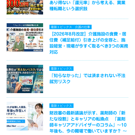
あり得ない「還元率」から考える、異業
種転職という選択肢
最新トピックス
介護の仕事
【2026年8月改定】介護施設の食費・居
住費（補足給付）引き上げの全容と、施
設経営・現場が今すぐ取るべき3つの実務
対応
最新トピックス
「知らなかった」では済まされない不法
就労リスク
最新トピックス
財政審の最新議論が示す、薬剤師の「新
たな役割」とキャリアの転換点 「薬剤
師キャリアアドバイザーのコラム」～10
年後も、今の職場で働いていますか？ ～