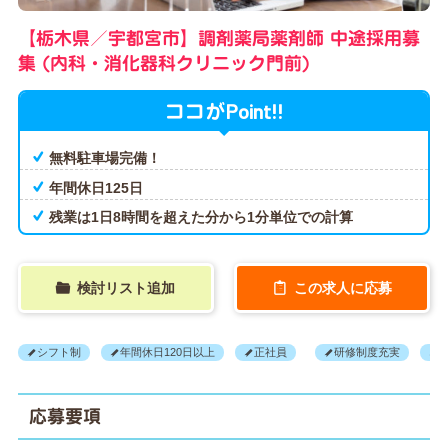
【栃木県／宇都宮市】調剤薬局薬剤師 中途採用募
集 (内科・消化器科クリニック門前)
Point!!
ココが
無料駐車場完備！
年間休日125日
残業は1日8時間を超えた分から1分単位での計算
検討リスト追加
この求人に応募
シフト制
年間休日120日以上
正社員
研修制度充実
応募要項