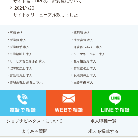
サイト名・URLの一部変更について
2024/4/20
サイトをリニューアル致しました！
医師 求人
薬剤師 求人
看護師 求人
准看護師 求人
看護助手 求人
介護職ヘルパー 求人
介護福祉士 求人
ケアマネージャー 求人
サービス管理責任者 求人
生活相談員 求人
理学療法士 求人
作業療法士 求人
言語聴覚士 求人
視能訓練士 求人
管理栄養士/栄養士 求人
医療事務 求人
ジョブナビネクストについて
求人職種一覧
よくある質問
求人を掲載する