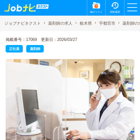
0
検討リスト
閲覧履歴
薬剤師の
ジョブナビネクスト
薬剤師の求人
栃木県
宇都宮市
掲載番号：17069
更新日：2026/03/27
正社員
薬剤師