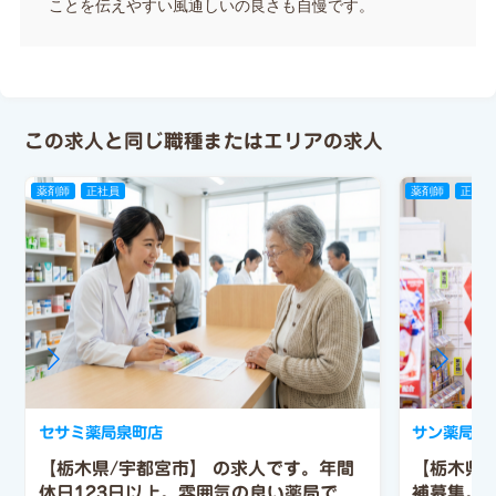
ことを伝えやすい風通しいの良さも自慢です。
この求人と同じ職種またはエリアの求人
薬剤師
正社員
薬剤師
正社員
セサミ薬局泉町店
サン薬局上
【栃木県/宇都宮市】 の求人です。年間
【栃木県
休日123日以上。雰囲気の良い薬局で
補募集。年