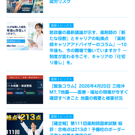
就労リスク
最新トピックス
財政審の最新議論が示す、薬剤師の「新
たな役割」とキャリアの転換点 「薬剤
師キャリアアドバイザーのコラム」～10
年後も、今の職場で働いていますか？ ～
制度が変わる今こそ、キャリアの「仕切
り直し」を。
最新トピックス
【緊急コラム】2026年4月20日 三陸沖
M7.7地震——医療・福祉の現場が今すぐ
確認すべきこと 地震の概要と被害状況
最新トピックス
【確定報】第111回薬剤師国家試験 総
評：合格点は213点！予備校のボーダー