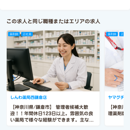
この求人と同じ職種またはエリアの求人
薬剤師
正社員
薬剤師
正社員
しんわ薬局西鎌倉店
ヤマグチ薬
【神奈川県/鎌倉市】 管理者候補大歓
【神奈川
迎！！年間休日123日以上。雰囲気の良
理薬剤師
い薬局で様々な経験ができます。主な応
需科目（循環器内科）