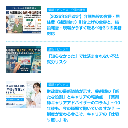
最新トピックス
介護の仕事
【2026年8月改定】介護施設の食費・居
住費（補足給付）引き上げの全容と、施
設経営・現場が今すぐ取るべき3つの実務
対応
最新トピックス
「知らなかった」では済まされない不法
就労リスク
最新トピックス
財政審の最新議論が示す、薬剤師の「新
たな役割」とキャリアの転換点 「薬剤
師キャリアアドバイザーのコラム」～10
年後も、今の職場で働いていますか？ ～
制度が変わる今こそ、キャリアの「仕切
り直し」を。