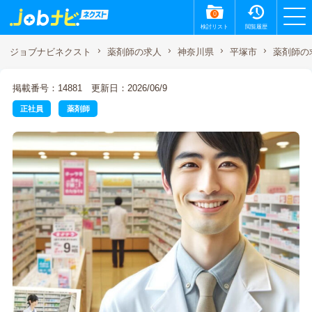
0
検討リスト
閲覧履歴
薬剤師の
ジョブナビネクスト
薬剤師の求人
神奈川県
平塚市
掲載番号：14881
更新日：2026/06/9
正社員
薬剤師