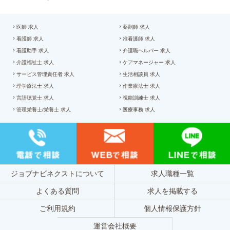
医師 求人
薬剤師 求人
看護師 求人
准看護師 求人
看護助手 求人
介護職ヘルパー 求人
介護福祉士 求人
ケアマネージャー 求人
サービス管理責任者 求人
生活相談員 求人
理学療法士 求人
作業療法士 求人
言語聴覚士 求人
視能訓練士 求人
管理栄養士/栄養士 求人
医療事務 求人
ジョブナビネクストについて
求人職種一覧
よくある質問
求人を掲載する
ご利用規約
個人情報保護方針
運営会社概要