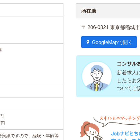
所在地
〒 206-0821 東京都稲城
GoogleMapで開く
務
コンサル
新着求人
したらお
ついてご
万円
万円
給実績ですので、経験・年齢等