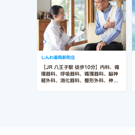
しんわ薬局新町店
【JR 八王子駅 徒歩10分】内科、循
環器科、呼吸器科、循環器科、脳神
経外科、消化器科、整形外科、神経
内科、心療内科、甲状腺・高血圧内
科、禁煙・睡眠障害外来、糖尿病外
来、物忘れ外来、リハビリーション
センター