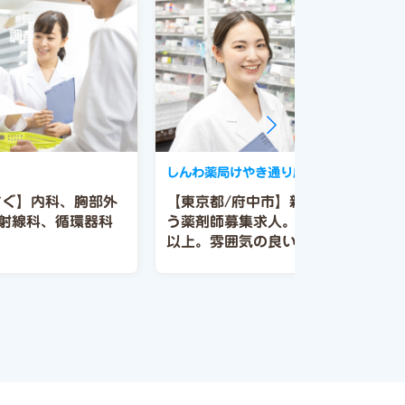
しんわ薬局けやき通り店
すぐ】内科、胸部外
【東京都/府中市】新着！！ 欠員に
射線科、循環器科
う薬剤師募集求人。年間休日123日
以上。雰囲気の良い薬局で様々な経
験ができます。主な応需科目（循環
器内科）