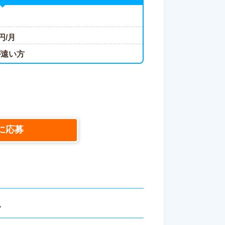
円/月
が遠い方
に応募
ス