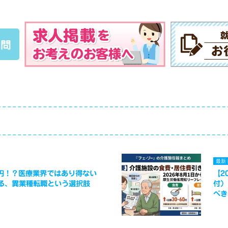
質問
最新
万円！？医療業界ではあり得ない
【2
る、異業種転職という選択肢
付）
べき