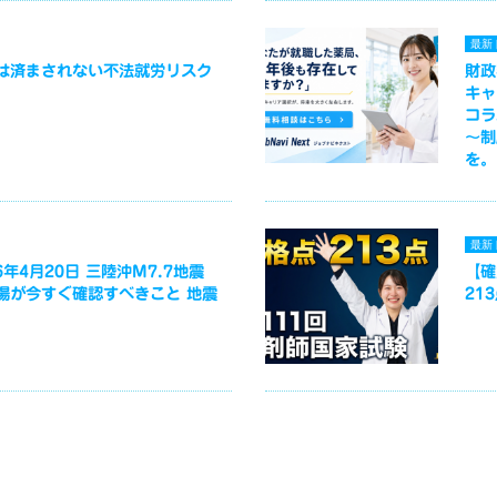
最新
は済まされない不法就労リスク
財政
キャ
コラ
～制
を。
最新
年4月20日 三陸沖M7.7地震
【確
場が今すぐ確認すべきこと 地震
21