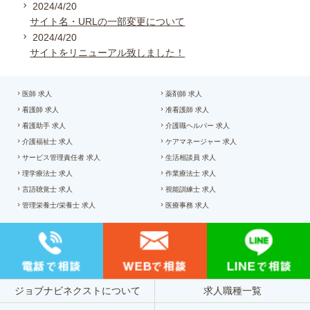
2024/4/20
サイト名・URLの一部変更について
2024/4/20
サイトをリニューアル致しました！
医師 求人
薬剤師 求人
看護師 求人
准看護師 求人
看護助手 求人
介護職ヘルパー 求人
介護福祉士 求人
ケアマネージャー 求人
サービス管理責任者 求人
生活相談員 求人
理学療法士 求人
作業療法士 求人
言語聴覚士 求人
視能訓練士 求人
管理栄養士/栄養士 求人
医療事務 求人
ジョブナビネクストについて
求人職種一覧