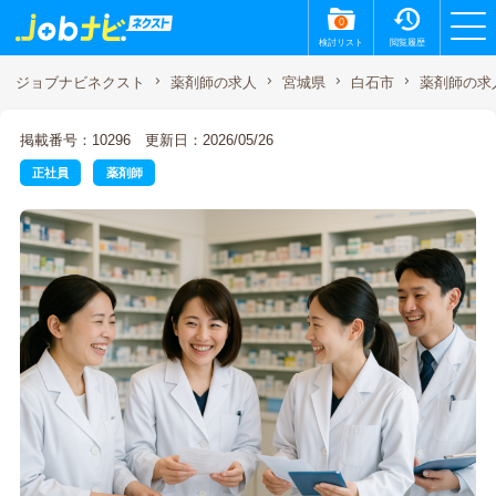
0
検討リスト
閲覧履歴
薬剤師の求
ジョブナビネクスト
薬剤師の求人
宮城県
白石市
掲載番号：10296
更新日：2026/05/26
正社員
薬剤師