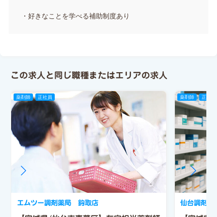
・好きなことを学べる補助制度あり
この求人と同じ職種またはエリアの求人
薬剤師
正社員
薬剤師
正社員
エムツー調剤薬局 鈎取店
仙台調剤 