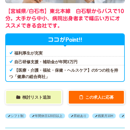
【宮城県/白石市】東北本線 白石駅からバスで10
分。大手から中小、病院出身者まで幅広い方にオ
ススメできる会社です。
Point!!
ココが
福利厚生が充実
自己研修支援・補助金が年間3万円
【医療・介護・福祉・保健・ヘルスケア】の5つの柱を持
つ「健康の総合商社」
検討リスト追加
この求人に応募
シフト制
年間休日120日以上
昇給あり
残業月10H
産