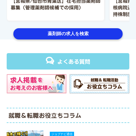
【宮城県/仙台市青葉区】在宅担当薬剤師
【宮城県
募集（管理薬剤師候補での採用）
核病院近
持株制度
集
薬剤師の求人を検索
よくある質問
就職＆転職お役立ちコラム
ジョブナビ通信