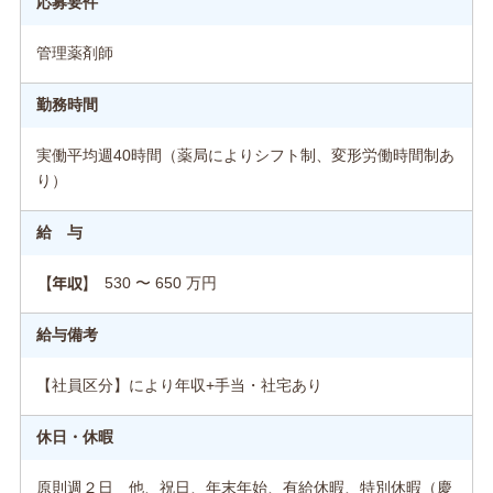
応募要件
管理薬剤師
勤務時間
実働平均週40時間（薬局によりシフト制、変形労働時間制あ
り）
給 与
530 〜 650 万円
【年収】
給与備考
【社員区分】により年収+手当・社宅あり
休日・休暇
原則週２日 他、祝日、年末年始、有給休暇、特別休暇（慶