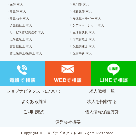
医師 求人
薬剤師 求人
看護師 求人
准看護師 求人
看護助手 求人
介護職ヘルパー 求人
介護福祉士 求人
ケアマネージャー 求人
サービス管理責任者 求人
生活相談員 求人
理学療法士 求人
作業療法士 求人
言語聴覚士 求人
視能訓練士 求人
管理栄養士/栄養士 求人
医療事務 求人
ジョブナビネクストについて
求人職種一覧
よくある質問
求人を掲載する
ご利用規約
個人情報保護方針
運営会社概要
Copyright © ジョブナビネクスト All Rights Reserved.