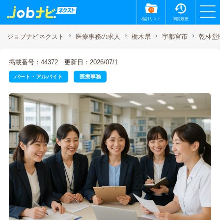
0
検討リスト
閲覧履歴
乾林堂
ジョブナビネクスト
医療事務の求人
栃木県
宇都宮市
掲載番号：44372
更新日：2026/07/1
パート・アルバイト
医療事務