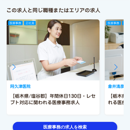
この求人と同じ職種またはエリアの求人
医療事務
正社員
医療事務
パー
阿久津医院
倉井清彦内
【栃木県/塩谷郡】年間休日130日・レセ
【栃木県
プト対応に関われる医療事務求人
れる医療
医療事務の求人を検索