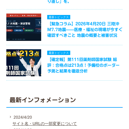
り直し」を。
最新トピックス
【緊急コラム】2026年4月20日 三陸沖
M7.7地震——医療・福祉の現場が今すぐ
確認すべきこと 地震の概要と被害状況
最新トピックス
【確定報】第111回薬剤師国家試験 総
評：合格点は213点！予備校のボーダー
予測と結果を徹底分析
最新インフォメーション
2024/4/20
サイト名・URLの一部変更について