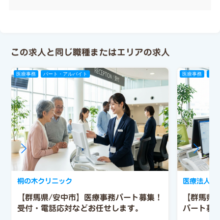
この求人と同じ職種またはエリアの求人
医療事務
パート・アルバイト
医療事務
パー
桐の木クリニック
医療法人 
【群馬県/安中市】医療事務パート募集！
【群馬県
受付・電話応対などお任せします。
パート募