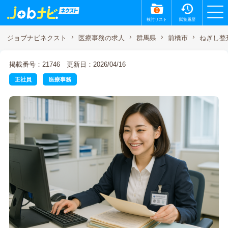
0
検討リスト
閲覧履歴
ねぎし整
ジョブナビネクスト
医療事務の求人
群馬県
前橋市
掲載番号：21746
更新日：2026/04/16
正社員
医療事務