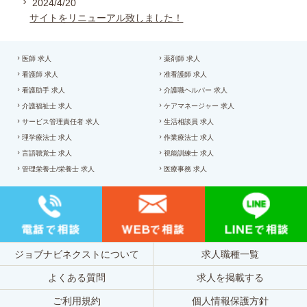
2024/4/20
サイトをリニューアル致しました！
医師 求人
薬剤師 求人
看護師 求人
准看護師 求人
看護助手 求人
介護職ヘルパー 求人
介護福祉士 求人
ケアマネージャー 求人
サービス管理責任者 求人
生活相談員 求人
理学療法士 求人
作業療法士 求人
言語聴覚士 求人
視能訓練士 求人
管理栄養士/栄養士 求人
医療事務 求人
ジョブナビネクストについて
求人職種一覧
よくある質問
求人を掲載する
ご利用規約
個人情報保護方針